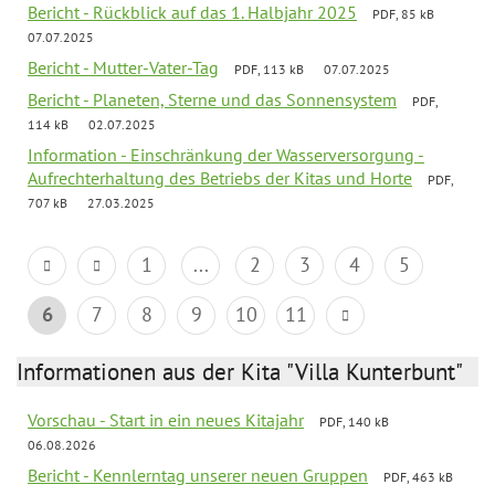
Bericht - Rückblick auf das 1. Halbjahr 2025
PDF, 85 kB
07.07.2025
Bericht - Mutter-Vater-Tag
PDF, 113 kB
07.07.2025
Bericht - Planeten, Sterne und das Sonnensystem
PDF,
114 kB
02.07.2025
Information - Einschränkung der Wasserversorgung -
Aufrechterhaltung des Betriebs der Kitas und Horte
PDF,
707 kB
27.03.2025
1
...
2
3
4
5
6
7
8
9
10
11
Informationen aus der Kita "Villa Kunterbunt"
Vorschau - Start in ein neues Kitajahr
PDF, 140 kB
06.08.2026
Bericht - Kennlerntag unserer neuen Gruppen
PDF, 463 kB