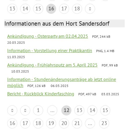
13
14
15
16
17
18
Informationen aus dem Hort Sandersdorf
Ankündigung - Osterparty am 02.04.2025
PDF, 244 kB
20.03.2025
Information - Vorstellung einer Praktikantin
PNG, 1.4 MB
11.03.2025
Ankündigung - Frühjahrsputz am 5. April 2025
PDF, 99 kB
10.03.2025
Information - Stundenänderungsanträge ab jetzt online
möglich
PDF, 126 kB
06.03.2025
Bericht - Rückblick Kinderfasching
PDF, 497 kB
03.03.2025
1
...
12
13
14
15
16
17
18
19
20
21
...
23