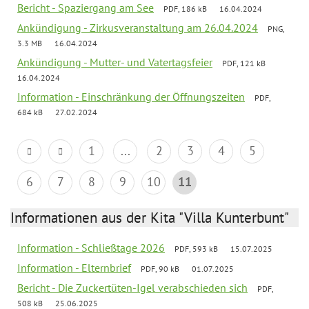
Bericht - Spaziergang am See
PDF, 186 kB
16.04.2024
Ankündigung - Zirkusveranstaltung am 26.04.2024
PNG,
3.3 MB
16.04.2024
Ankündigung - Mutter- und Vatertagsfeier
PDF, 121 kB
16.04.2024
Information - Einschränkung der Öffnungszeiten
PDF,
684 kB
27.02.2024
1
...
2
3
4
5
6
7
8
9
10
11
Informationen aus der Kita "Villa Kunterbunt"
Information - Schließtage 2026
PDF, 593 kB
15.07.2025
Information - Elternbrief
PDF, 90 kB
01.07.2025
Bericht - Die Zuckertüten-Igel verabschieden sich
PDF,
508 kB
25.06.2025