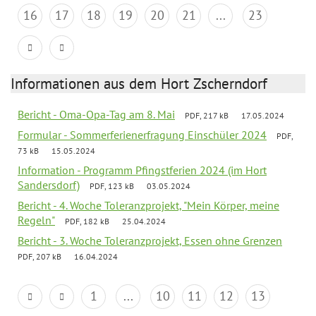
16
17
18
19
20
21
...
23
Informationen aus dem Hort Zscherndorf
Bericht - Oma-Opa-Tag am 8. Mai
PDF, 217 kB
17.05.2024
Formular - Sommerferienerfragung Einschüler 2024
PDF,
73 kB
15.05.2024
Information - Programm Pfingstferien 2024 (im Hort
Sandersdorf)
PDF, 123 kB
03.05.2024
Bericht - 4. Woche Toleranzprojekt, "Mein Körper, meine
Regeln"
PDF, 182 kB
25.04.2024
Bericht - 3. Woche Toleranzprojekt, Essen ohne Grenzen
PDF, 207 kB
16.04.2024
1
...
10
11
12
13