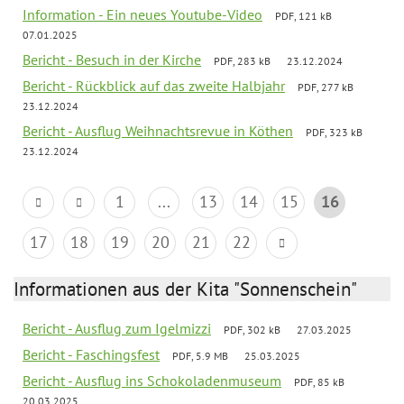
Information - Ein neues Youtube-Video
PDF, 121 kB
07.01.2025
Bericht - Besuch in der Kirche
PDF, 283 kB
23.12.2024
Bericht - Rückblick auf das zweite Halbjahr
PDF, 277 kB
23.12.2024
Bericht - Ausflug Weihnachtsrevue in Köthen
PDF, 323 kB
23.12.2024
1
...
13
14
15
16
17
18
19
20
21
22
Informationen aus der Kita "Sonnenschein"
Bericht - Ausflug zum Igelmizzi
PDF, 302 kB
27.03.2025
Bericht - Faschingsfest
PDF, 5.9 MB
25.03.2025
Bericht - Ausflug ins Schokoladenmuseum
PDF, 85 kB
20.03.2025