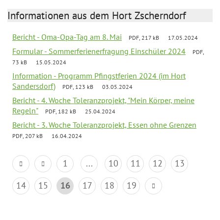
Informationen aus dem Hort Zscherndorf
Bericht - Oma-Opa-Tag am 8. Mai
PDF, 217 kB
17.05.2024
Formular - Sommerferienerfragung Einschüler 2024
PDF,
73 kB
15.05.2024
Information - Programm Pfingstferien 2024 (im Hort
Sandersdorf)
PDF, 123 kB
03.05.2024
Bericht - 4. Woche Toleranzprojekt, "Mein Körper, meine
Regeln"
PDF, 182 kB
25.04.2024
Bericht - 3. Woche Toleranzprojekt, Essen ohne Grenzen
PDF, 207 kB
16.04.2024
1
...
10
11
12
13
14
15
16
17
18
19