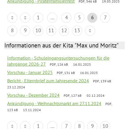
Ankündigung - Piratenfamilienfest
PDF, 346 kB
19.05.2025
1
...
4
5
6
7
8
9
10
11
12
13
Informationen aus der Kita "Max und Moritz"
Information - Schuleingangsuntersuchungen für die
Jahrgänge 2026-27
PDF, 126 kB
16.01.2025
Vorschau - Januar 2025
PDF, 131 kB
16.01.2025
Bericht - Elternbrief zum Jahresende 2024
PDF, 139 kB
23.12.2024
Vorschau - Dezember 2024
PDF, 127 kB
02.12.2024
Ankündigung - Weihnachtsmarkt am 27.11.2024
PDF,
123 kB
13.11.2024
1
...
7
8
9
10