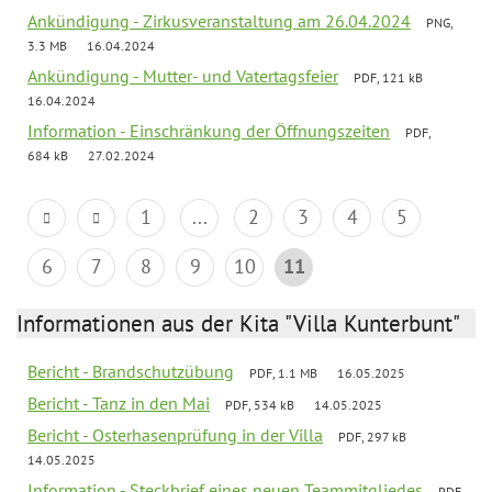
Ankündigung - Zirkusveranstaltung am 26.04.2024
PNG,
3.3 MB
16.04.2024
Ankündigung - Mutter- und Vatertagsfeier
PDF, 121 kB
16.04.2024
Information - Einschränkung der Öffnungszeiten
PDF,
684 kB
27.02.2024
1
...
2
3
4
5
6
7
8
9
10
11
Informationen aus der Kita "Villa Kunterbunt"
Bericht - Brandschutzübung
PDF, 1.1 MB
16.05.2025
Bericht - Tanz in den Mai
PDF, 534 kB
14.05.2025
Bericht - Osterhasenprüfung in der Villa
PDF, 297 kB
14.05.2025
Information - Steckbrief eines neuen Teammitgliedes
PDF,