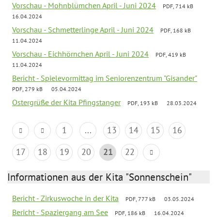
Vorschau - Mohnblümchen April - Juni 2024
PDF, 714 kB
16.04.2024
Vorschau - Schmetterlinge April - Juni 2024
PDF, 168 kB
11.04.2024
Vorschau - Eichhörnchen April - Juni 2024
PDF, 419 kB
11.04.2024
Bericht - Spielevormittag im Seniorenzentrum "Gisander"
PDF, 279 kB
05.04.2024
Ostergrüße der Kita Pfingstanger
PDF, 193 kB
28.03.2024
1
...
13
14
15
16
17
18
19
20
21
22
Informationen aus der Kita "Sonnenschein"
Bericht - Zirkuswoche in der Kita
PDF, 777 kB
03.05.2024
Bericht - Spaziergang am See
PDF, 186 kB
16.04.2024