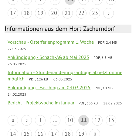
17
18
19
20
21
22
23
Informationen aus dem Hort Zscherndorf
Vorschau - Osterferienprogramm 1. Woche
PDF, 2.4 MB
27.03.2025
Ankündigung - Schach-AG ab Mai 2025
PDF, 6.5 MB
26.03.2025
Information - Stundenänderungsanträge ab jetzt online
möglich
PDF, 126 kB
06.03.2025
Ankündigung - Fasching am 04.03.2025
PDF, 10 MB
24.02.2025
Bericht - Projektwoche im Januar
PDF, 335 kB
18.02.2025
1
...
10
11
12
13
14
15
16
17
18
19