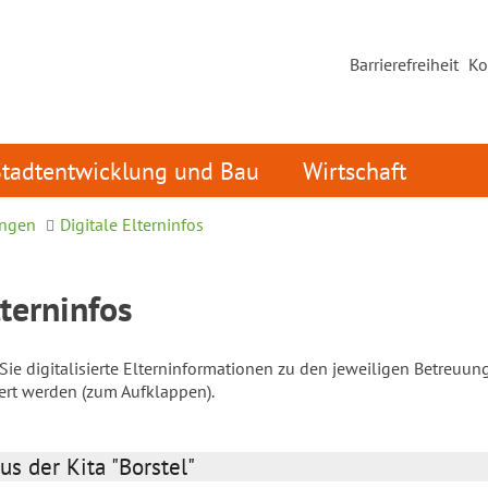
Barrierefreiheit
Ko
Stadtentwicklung und Bau
Wirtschaft
ungen
Digitale Elterninfos
lterninfos
ie digitalisierte Elterninformationen zu den jeweiligen Betreuun
iert werden (zum Aufklappen).
us der Kita "Borstel"