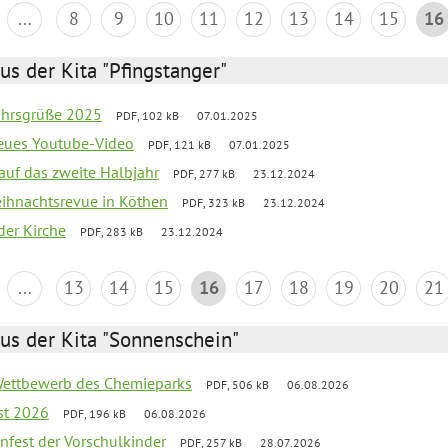
...
8
9
10
11
12
13
14
15
16
us der Kita "Pfingstanger"
ahrsgrüße 2025
PDF, 102 kB
07.01.2025
neues Youtube-Video
PDF, 121 kB
07.01.2025
 auf das zweite Halbjahr
PDF, 277 kB
23.12.2024
Weihnachtsrevue in Köthen
PDF, 323 kB
23.12.2024
der Kirche
PDF, 283 kB
23.12.2024
...
13
14
15
16
17
18
19
20
21
us der Kita "Sonnenschein"
 Wettbewerb des Chemieparks
PDF, 506 kB
06.08.2026
st 2026
PDF, 196 kB
06.08.2026
enfest der Vorschulkinder
PDF, 257 kB
28.07.2026