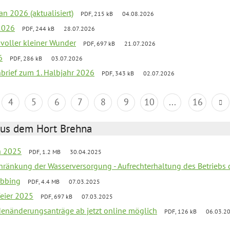
an 2026 (aktualisiert)
PDF, 215 kB
04.08.2026
2026
PDF, 244 kB
28.07.2026
 voller kleiner Wunder
PDF, 697 kB
21.07.2026
6
PDF, 286 kB
03.07.2026
nbrief zum 1. Halbjahr 2026
PDF, 343 kB
02.07.2026
4
5
6
7
8
9
10
...
16
aus dem Hort Brehna
en 2025
PDF, 1.2 MB
30.04.2025
chränkung der Wasserversorgung - Aufrechterhaltung des Betriebs 
obbing
PDF, 4.4 MB
07.03.2025
feier 2025
PDF, 697 kB
07.03.2025
denänderungsanträge ab jetzt online möglich
PDF, 126 kB
06.03.2