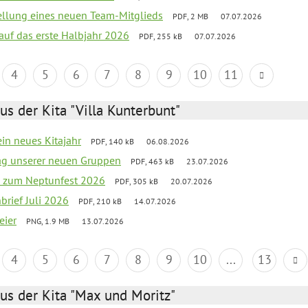
tellung eines neuen Team-Mitglieds
PDF, 2 MB
07.07.2026
 auf das erste Halbjahr 2026
PDF, 255 kB
07.07.2026
4
5
6
7
8
9
10
11
us der Kita "Villa Kunterbunt"
ein neues Kitajahr
PDF, 140 kB
06.08.2026
tag unserer neuen Gruppen
PDF, 463 kB
23.07.2026
o zum Neptunfest 2026
PDF, 305 kB
20.07.2026
nbrief Juli 2026
PDF, 210 kB
14.07.2026
eier
PNG, 1.9 MB
13.07.2026
4
5
6
7
8
9
10
...
13
us der Kita "Max und Moritz"