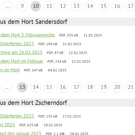
...
9
10
11
12
13
14
15
16
17
aus dem Hort Sandersdorf
s dem Hort 3. Februarwoche
PDF, 335 kB
21.02.2025
 Osterferien 2025
PDF, 194 kB
21.02.2025
ching am 26.02.2025
PDF, 97 kB
12.02.2025
s dem Hort im Februar
PDF, 234 kB
12.02.2025
en im Hort
PDF, 247 kB
04.02.2025
...
13
14
15
16
17
18
19
20
21
aus dem Hort Zscherndorf
 Osterferien 2025
PDF, 135 kB
17.02.2025
ien 2025
PDF, 625 kB
10.02.2025
 auf den Januar 2025
PDF, 1.1 MB
28.01.2025