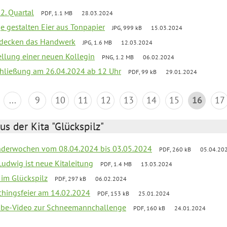
2. Quartal
PDF, 1.1 MB
28.03.2024
e gestalten Eier aus Tonpapier
JPG, 999 kB
15.03.2024
ntdecken das Handwerk
JPG, 1.6 MB
12.03.2024
ellung einer neuen Kollegin
PNG, 1.2 MB
06.02.2024
schließung am 26.04.2024 ab 12 Uhr
PDF, 99 kB
29.01.2024
...
9
10
11
12
13
14
15
16
17
us der Kita "Glückspilz"
derwochen vom 08.04.2024 bis 03.05.2024
PDF, 260 kB
05.04.20
Ludwig ist neue Kitaleitung
PDF, 1.4 MB
13.03.2024
r im Glückspilz
PDF, 297 kB
06.02.2024
chingsfeier am 14.02.2024
PDF, 153 kB
25.01.2024
tube-Video zur Schneemannchallenge
PDF, 160 kB
24.01.2024