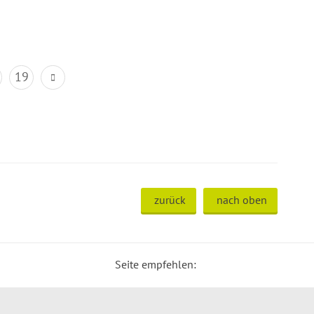
19
zurück
nach oben
Seite empfehlen: