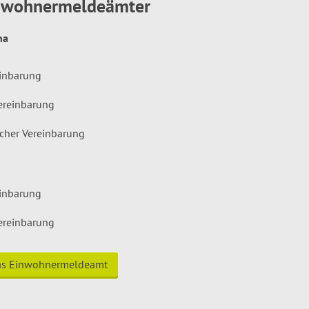
inwohnermeldeämter
hna
einbarung
ereinbarung
icher Vereinbarung
einbarung
ereinbarung
das Einwohnermeldeamt