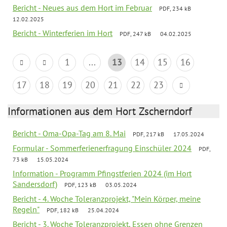
Bericht - Neues aus dem Hort im Februar
PDF, 234 kB
12.02.2025
Bericht - Winterferien im Hort
PDF, 247 kB
04.02.2025
1
...
13
14
15
16
17
18
19
20
21
22
23
Informationen aus dem Hort Zscherndorf
Bericht - Oma-Opa-Tag am 8. Mai
PDF, 217 kB
17.05.2024
Formular - Sommerferienerfragung Einschüler 2024
PDF,
73 kB
15.05.2024
Information - Programm Pfingstferien 2024 (im Hort
Sandersdorf)
PDF, 123 kB
03.05.2024
Bericht - 4. Woche Toleranzprojekt, "Mein Körper, meine
Regeln"
PDF, 182 kB
25.04.2024
Bericht - 3. Woche Toleranzprojekt, Essen ohne Grenzen