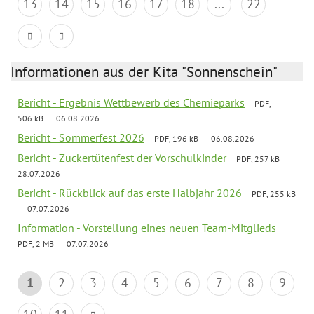
13
14
15
16
17
18
...
22
Informationen aus der Kita "Sonnenschein"
Bericht - Ergebnis Wettbewerb des Chemieparks
PDF,
506 kB
06.08.2026
Bericht - Sommerfest 2026
PDF, 196 kB
06.08.2026
Bericht - Zuckertütenfest der Vorschulkinder
PDF, 257 kB
28.07.2026
Bericht - Rückblick auf das erste Halbjahr 2026
PDF, 255 kB
07.07.2026
Information - Vorstellung eines neuen Team-Mitglieds
PDF, 2 MB
07.07.2026
1
2
3
4
5
6
7
8
9