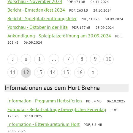
Vorschau - November 2024
PDF, 171 kB
04.11.2024
Bericht - Erntedankfest 2024
PDF, 263 kB
24.10.2024
Bericht - Spielplatzeröffnungsfeier
PDF, 310 kB
30.09.2024
Vorschau - Oktober in der Kita
PDF, 177 kB
25.09.2024
Ankündigung - Spielplatzeröffnung am 20.09.2024
PDF,
208 kB
06.09.2024
1
...
7
8
9
10
11
12
13
14
15
16
Informationen aus dem Hort Brehna
Information - Programm Herbstferien
PDF, 4 MB
06.10.2025
Formular - Bedarfsabfrage beweglicher Ferientag
PDF,
128 kB
02.10.2025
Information - Elternkuratorium Hort
PDF, 3.8 MB
26.09.2025