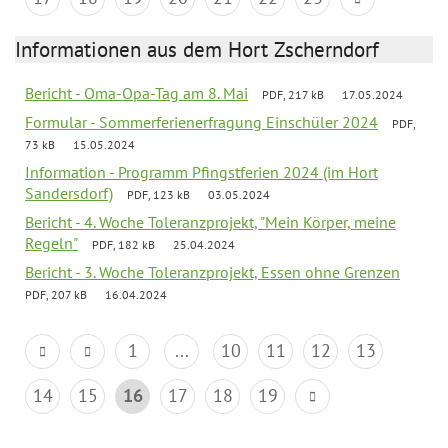
Informationen aus dem Hort Zscherndorf
Bericht - Oma-Opa-Tag am 8. Mai
PDF, 217 kB
17.05.2024
Formular - Sommerferienerfragung Einschüler 2024
PDF,
73 kB
15.05.2024
Information - Programm Pfingstferien 2024 (im Hort
Sandersdorf)
PDF, 123 kB
03.05.2024
Bericht - 4. Woche Toleranzprojekt, "Mein Körper, meine
Regeln"
PDF, 182 kB
25.04.2024
Bericht - 3. Woche Toleranzprojekt, Essen ohne Grenzen
PDF, 207 kB
16.04.2024
1
...
10
11
12
13
14
15
16
17
18
19