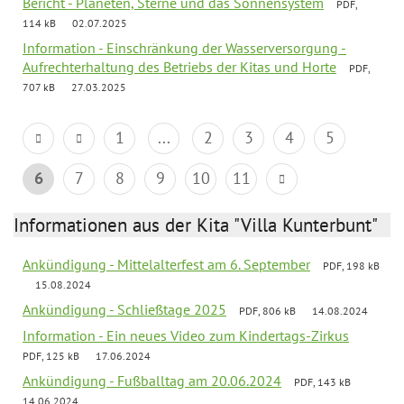
Bericht - Planeten, Sterne und das Sonnensystem
PDF,
114 kB
02.07.2025
Information - Einschränkung der Wasserversorgung -
Aufrechterhaltung des Betriebs der Kitas und Horte
PDF,
707 kB
27.03.2025
1
...
2
3
4
5
6
7
8
9
10
11
Informationen aus der Kita "Villa Kunterbunt"
Ankündigung - Mittelalterfest am 6. September
PDF, 198 kB
15.08.2024
Ankündigung - Schließtage 2025
PDF, 806 kB
14.08.2024
Information - Ein neues Video zum Kindertags-Zirkus
PDF, 125 kB
17.06.2024
Ankündigung - Fußballtag am 20.06.2024
PDF, 143 kB
14.06.2024