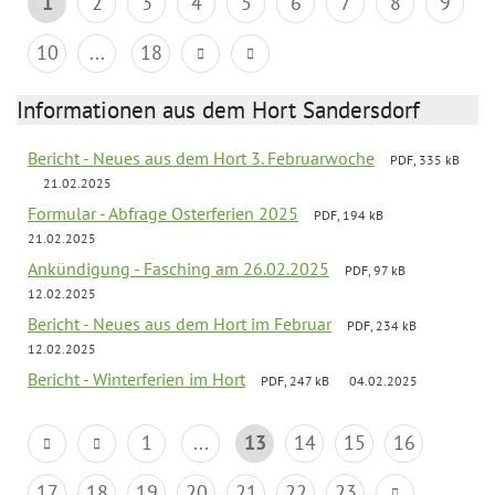
1
2
3
4
5
6
7
8
9
10
...
18
Informationen aus dem Hort Sandersdorf
Bericht - Neues aus dem Hort 3. Februarwoche
PDF, 335 kB
21.02.2025
Formular - Abfrage Osterferien 2025
PDF, 194 kB
21.02.2025
Ankündigung - Fasching am 26.02.2025
PDF, 97 kB
12.02.2025
Bericht - Neues aus dem Hort im Februar
PDF, 234 kB
12.02.2025
Bericht - Winterferien im Hort
PDF, 247 kB
04.02.2025
1
...
13
14
15
16
17
18
19
20
21
22
23