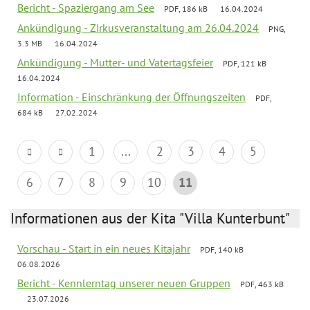
Bericht - Spaziergang am See
PDF, 186 kB
16.04.2024
Ankündigung - Zirkusveranstaltung am 26.04.2024
PNG,
3.3 MB
16.04.2024
Ankündigung - Mutter- und Vatertagsfeier
PDF, 121 kB
16.04.2024
Information - Einschränkung der Öffnungszeiten
PDF,
684 kB
27.02.2024
1
...
2
3
4
5
6
7
8
9
10
11
Informationen aus der Kita "Villa Kunterbunt"
Vorschau - Start in ein neues Kitajahr
PDF, 140 kB
06.08.2026
Bericht - Kennlerntag unserer neuen Gruppen
PDF, 463 kB
23.07.2026