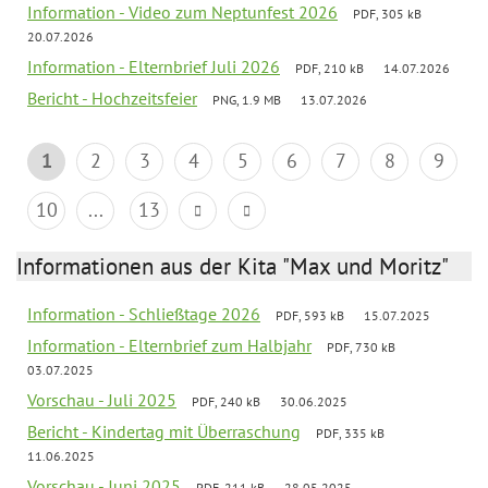
Information - Video zum Neptunfest 2026
PDF, 305 kB
20.07.2026
Information - Elternbrief Juli 2026
PDF, 210 kB
14.07.2026
Bericht - Hochzeitsfeier
PNG, 1.9 MB
13.07.2026
1
2
3
4
5
6
7
8
9
10
...
13
Informationen aus der Kita "Max und Moritz"
Information - Schließtage 2026
PDF, 593 kB
15.07.2025
Information - Elternbrief zum Halbjahr
PDF, 730 kB
03.07.2025
Vorschau - Juli 2025
PDF, 240 kB
30.06.2025
Bericht - Kindertag mit Überraschung
PDF, 335 kB
11.06.2025
Vorschau - Juni 2025
PDF, 211 kB
28.05.2025