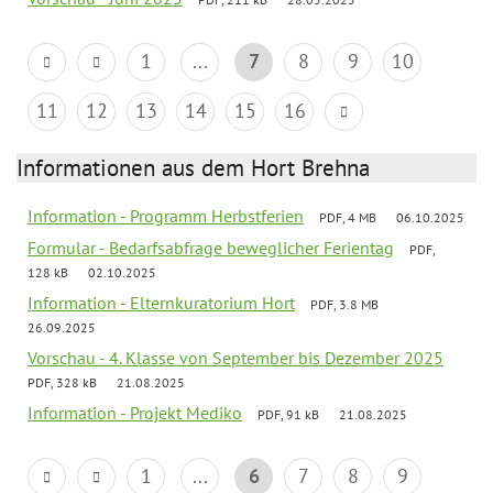
1
...
7
8
9
10
11
12
13
14
15
16
Informationen aus dem Hort Brehna
Information - Programm Herbstferien
PDF, 4 MB
06.10.2025
Formular - Bedarfsabfrage beweglicher Ferientag
PDF,
128 kB
02.10.2025
Information - Elternkuratorium Hort
PDF, 3.8 MB
26.09.2025
Vorschau - 4. Klasse von September bis Dezember 2025
PDF, 328 kB
21.08.2025
Information - Projekt Mediko
PDF, 91 kB
21.08.2025
1
...
6
7
8
9