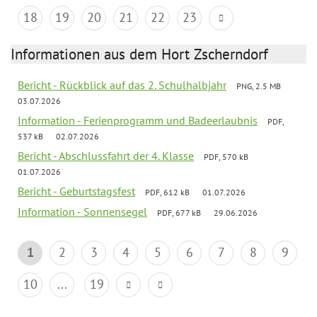
18
19
20
21
22
23
Informationen aus dem Hort Zscherndorf
Bericht - Rückblick auf das 2. Schulhalbjahr
PNG, 2.5 MB
03.07.2026
Information - Ferienprogramm und Badeerlaubnis
PDF,
537 kB
02.07.2026
Bericht - Abschlussfahrt der 4. Klasse
PDF, 570 kB
01.07.2026
Bericht - Geburtstagsfest
PDF, 612 kB
01.07.2026
Information - Sonnensegel
PDF, 677 kB
29.06.2026
1
2
3
4
5
6
7
8
9
10
...
19