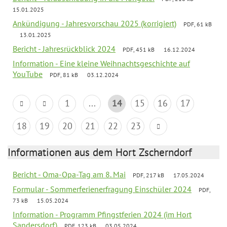
15.01.2025
Ankündigung - Jahresvorschau 2025 (korrigiert)
PDF, 61 kB
13.01.2025
Bericht - Jahresrückblick 2024
PDF, 451 kB
16.12.2024
Information - Eine kleine Weihnachtsgeschichte auf
YouTube
PDF, 81 kB
03.12.2024
1
...
14
15
16
17
18
19
20
21
22
23
Informationen aus dem Hort Zscherndorf
Bericht - Oma-Opa-Tag am 8. Mai
PDF, 217 kB
17.05.2024
Formular - Sommerferienerfragung Einschüler 2024
PDF,
73 kB
15.05.2024
Information - Programm Pfingstferien 2024 (im Hort
Sandersdorf)
PDF, 123 kB
03.05.2024