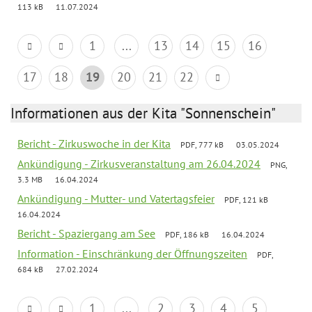
113 kB
11.07.2024
1
...
13
14
15
16
17
18
19
20
21
22
Informationen aus der Kita "Sonnenschein"
Bericht - Zirkuswoche in der Kita
PDF, 777 kB
03.05.2024
Ankündigung - Zirkusveranstaltung am 26.04.2024
PNG,
3.3 MB
16.04.2024
Ankündigung - Mutter- und Vatertagsfeier
PDF, 121 kB
16.04.2024
Bericht - Spaziergang am See
PDF, 186 kB
16.04.2024
Information - Einschränkung der Öffnungszeiten
PDF,
684 kB
27.02.2024
1
...
2
3
4
5