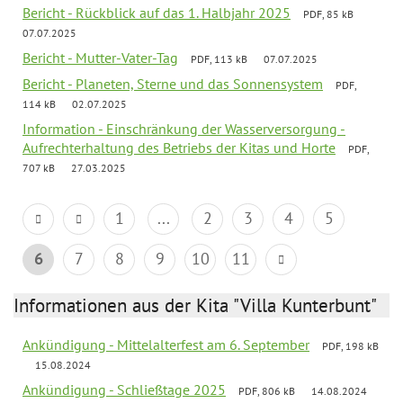
Bericht - Rückblick auf das 1. Halbjahr 2025
PDF, 85 kB
07.07.2025
Bericht - Mutter-Vater-Tag
PDF, 113 kB
07.07.2025
Bericht - Planeten, Sterne und das Sonnensystem
PDF,
114 kB
02.07.2025
Information - Einschränkung der Wasserversorgung -
Aufrechterhaltung des Betriebs der Kitas und Horte
PDF,
707 kB
27.03.2025
1
...
2
3
4
5
6
7
8
9
10
11
Informationen aus der Kita "Villa Kunterbunt"
Ankündigung - Mittelalterfest am 6. September
PDF, 198 kB
15.08.2024
Ankündigung - Schließtage 2025
PDF, 806 kB
14.08.2024