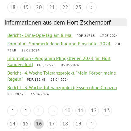
18
19
20
21
22
23
Informationen aus dem Hort Zscherndorf
Bericht - Oma-Opa-Tag am 8. Mai
PDF, 217 kB
17.05.2024
Formular - Sommerferienerfragung Einschüler 2024
PDF,
73 kB
15.05.2024
Information - Programm Pfingstferien 2024 (im Hort
Sandersdorf)
PDF, 123 kB
03.05.2024
Bericht - 4. Woche Toleranzprojekt, "Mein Körper, meine
Regeln"
PDF, 182 kB
25.04.2024
Bericht - 3. Woche Toleranzprojekt, Essen ohne Grenzen
PDF, 207 kB
16.04.2024
1
...
10
11
12
13
14
15
16
17
18
19