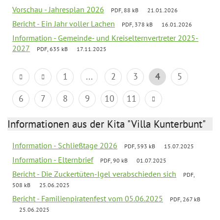
Vorschau - Jahresplan 2026
PDF, 88 kB
21.01.2026
Bericht - Ein Jahr voller Lachen
PDF, 378 kB
16.01.2026
Information - Gemeinde- und Kreiselternvertreter 2025-
2027
PDF, 635 kB
17.11.2025
1
...
2
3
4
5
6
7
8
9
10
11
Informationen aus der Kita "Villa Kunterbunt"
Information - Schließtage 2026
PDF, 593 kB
15.07.2025
Information - Elternbrief
PDF, 90 kB
01.07.2025
Bericht - Die Zuckertüten-Igel verabschieden sich
PDF,
508 kB
25.06.2025
Bericht - Familienpiratenfest vom 05.06.2025
PDF, 267 kB
25.06.2025