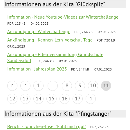
Informationen aus der Kita "Glückspilz"
Information - Neue Youtube-Videos zur Winterchallenge
PDF, 125 kB
04.02.2025
Ankündigung - Winterchallenge
PDF, 764 kB
09.01.2025
Ankündigung - Kennen-Lern-Vorschul-Tage
PDF, 720 kB
09.01.2025
Ankündigung - Elternversammlung Grundschule
Sandersdorf
PDF, 246 kB
09.01.2025
Information - Jahresplan 2025
PDF, 247 kB
07.01.2025
1
...
8
9
10
11
12
13
14
15
16
17
Informationen aus der Kita "Pfingstanger"
Bericht - Jolinchen-Insel "Fühl mich gut"
PDF, 232 kB