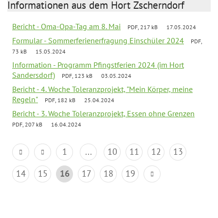
Informationen aus dem Hort Zscherndorf
Bericht - Oma-Opa-Tag am 8. Mai
PDF, 217 kB
17.05.2024
Formular - Sommerferienerfragung Einschüler 2024
PDF,
73 kB
15.05.2024
Information - Programm Pfingstferien 2024 (im Hort
Sandersdorf)
PDF, 123 kB
03.05.2024
Bericht - 4. Woche Toleranzprojekt, "Mein Körper, meine
Regeln"
PDF, 182 kB
25.04.2024
Bericht - 3. Woche Toleranzprojekt, Essen ohne Grenzen
PDF, 207 kB
16.04.2024
1
...
10
11
12
13
14
15
16
17
18
19