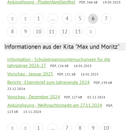
Ankündigung - Piratenfamilienfest
PDF, 346 kB
19.05.2025
1
...
4
5
6
7
8
9
10
11
12
13
Informationen aus der Kita "Max und Moritz"
Information - Schuleingangsuntersuchungen für die
Jahrgänge 2026-27
PDF, 126 kB
16.01.2025
Vorschau - Januar 2025
PDF, 131 kB
16.01.2025
Bericht - Elternbrief zum Jahresende 2024
PDF, 139 kB
23.12.2024
Vorschau - Dezember 2024
PDF, 127 kB
02.12.2024
Ankündigung - Weihnachtsmarkt am 27.11.2024
PDF,
123 kB
13.11.2024
1
...
7
8
9
10