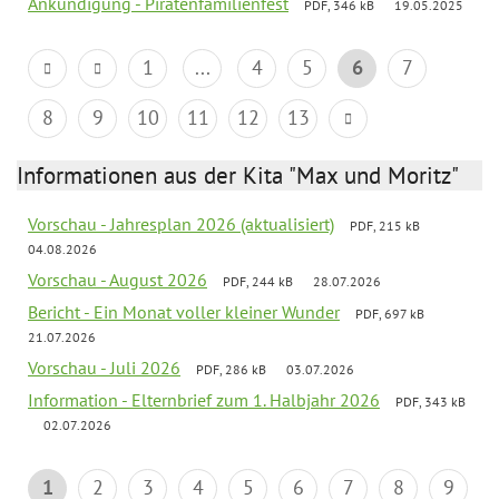
Ankündigung - Piratenfamilienfest
PDF, 346 kB
19.05.2025
1
...
4
5
6
7
8
9
10
11
12
13
Informationen aus der Kita "Max und Moritz"
Vorschau - Jahresplan 2026 (aktualisiert)
PDF, 215 kB
04.08.2026
Vorschau - August 2026
PDF, 244 kB
28.07.2026
Bericht - Ein Monat voller kleiner Wunder
PDF, 697 kB
21.07.2026
Vorschau - Juli 2026
PDF, 286 kB
03.07.2026
Information - Elternbrief zum 1. Halbjahr 2026
PDF, 343 kB
02.07.2026
1
2
3
4
5
6
7
8
9