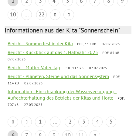
1
2
3
4
5
6
7
8
9
10
...
22
Informationen aus der Kita "Sonnenschein"
Bericht - Sommerfest in der Kita
PDF, 113 kB
07.07.2025
Bericht - Rückblick auf das 1. Halbjahr 2025
PDF, 85 kB
07.07.2025
Bericht - Mutter-Vater-Tag
PDF, 113 kB
07.07.2025
Bericht - Planeten, Sterne und das Sonnensystem
PDF,
114 kB
02.07.2025
Information - Einschränkung der Wasserversorgung -
Aufrechterhaltung des Betriebs der Kitas und Horte
PDF,
707 kB
27.03.2025
1
...
2
3
4
5
6
7
8
9
10
11