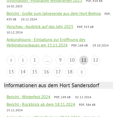
Information - Programm Winterferien 2025
PDF, 616 kB
16.01.2025
Bericht - Grüße zum Jahresende aus dem Hort Brehna
PDF,
435 kB
10.12.2024
Vorschau - Ausblick auf das Jahr 2025
PDF, 353 kB
10.12.2024
Ankündigung - Einladung zur Eröffnung des
Verbindungsbaues am 15.11.2024
PDF, 168 kB
29.10.2024
1
...
9
10
11
12
13
14
15
16
17
18
Informationen aus dem Hort Sandersdorf
Bericht - Winterfest 2024
PDF, 249 kB
02.12.2024
Bericht - Rückblick ab dem 18.11.2024
PDF, 386 kB
25.11.2024