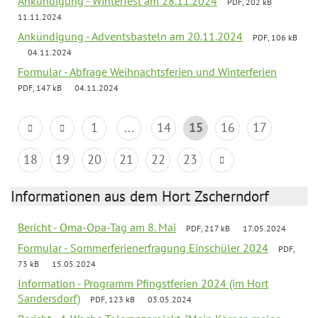
Ankündigung - Winterfest am 28.11.2024
PDF, 202 kB
11.11.2024
Ankündigung - Adventsbasteln am 20.11.2024
PDF, 106 kB
04.11.2024
Formular - Abfrage Weihnachtsferien und Winterferien
PDF, 147 kB
04.11.2024
1
...
14
15
16
17
18
19
20
21
22
23
Informationen aus dem Hort Zscherndorf
Bericht - Oma-Opa-Tag am 8. Mai
PDF, 217 kB
17.05.2024
Formular - Sommerferienerfragung Einschüler 2024
PDF,
73 kB
15.05.2024
Information - Programm Pfingstferien 2024 (im Hort
Sandersdorf)
PDF, 123 kB
03.05.2024