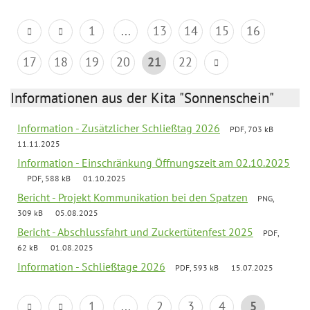
1
...
13
14
15
16
17
18
19
20
21
22
Informationen aus der Kita "Sonnenschein"
Information - Zusätzlicher Schließtag 2026
PDF, 703 kB
11.11.2025
Information - Einschränkung Öffnungszeit am 02.10.2025
PDF, 588 kB
01.10.2025
Bericht - Projekt Kommunikation bei den Spatzen
PNG,
309 kB
05.08.2025
Bericht - Abschlussfahrt und Zuckertütenfest 2025
PDF,
62 kB
01.08.2025
Information - Schließtage 2026
PDF, 593 kB
15.07.2025
1
...
2
3
4
5