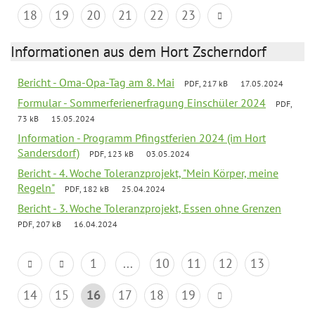
18
19
20
21
22
23
Informationen aus dem Hort Zscherndorf
Bericht - Oma-Opa-Tag am 8. Mai
PDF, 217 kB
17.05.2024
Formular - Sommerferienerfragung Einschüler 2024
PDF,
73 kB
15.05.2024
Information - Programm Pfingstferien 2024 (im Hort
Sandersdorf)
PDF, 123 kB
03.05.2024
Bericht - 4. Woche Toleranzprojekt, "Mein Körper, meine
Regeln"
PDF, 182 kB
25.04.2024
Bericht - 3. Woche Toleranzprojekt, Essen ohne Grenzen
PDF, 207 kB
16.04.2024
1
...
10
11
12
13
14
15
16
17
18
19