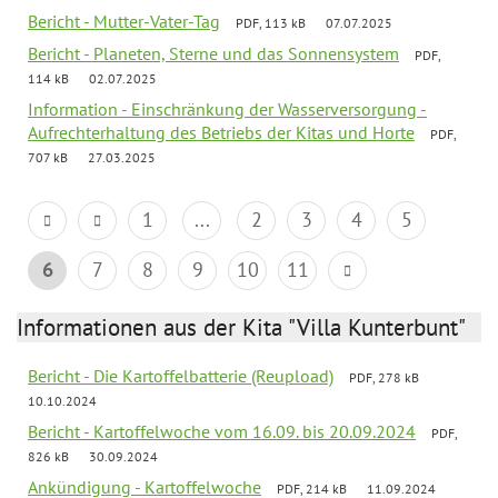
Bericht - Mutter-Vater-Tag
PDF, 113 kB
07.07.2025
Bericht - Planeten, Sterne und das Sonnensystem
PDF,
114 kB
02.07.2025
Information - Einschränkung der Wasserversorgung -
Aufrechterhaltung des Betriebs der Kitas und Horte
PDF,
707 kB
27.03.2025
1
...
2
3
4
5
6
7
8
9
10
11
Informationen aus der Kita "Villa Kunterbunt"
Bericht - Die Kartoffelbatterie (Reupload)
PDF, 278 kB
10.10.2024
Bericht - Kartoffelwoche vom 16.09. bis 20.09.2024
PDF,
826 kB
30.09.2024
Ankündigung - Kartoffelwoche
PDF, 214 kB
11.09.2024