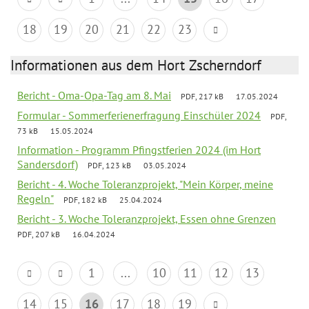
18
19
20
21
22
23
Informationen aus dem Hort Zscherndorf
Bericht - Oma-Opa-Tag am 8. Mai
PDF, 217 kB
17.05.2024
Formular - Sommerferienerfragung Einschüler 2024
PDF,
73 kB
15.05.2024
Information - Programm Pfingstferien 2024 (im Hort
Sandersdorf)
PDF, 123 kB
03.05.2024
Bericht - 4. Woche Toleranzprojekt, "Mein Körper, meine
Regeln"
PDF, 182 kB
25.04.2024
Bericht - 3. Woche Toleranzprojekt, Essen ohne Grenzen
PDF, 207 kB
16.04.2024
1
...
10
11
12
13
14
15
16
17
18
19