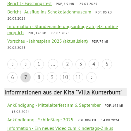
Bericht - Faschingsfest
PDF, 5.9 MB
25.03.2025
Bericht - Ausflug ins Schokoladenmuseum
PDF, 85 kB
20.03.2025
Information - Stundenänderungsanträge ab jetzt online
möglich
PDF, 126 kB
06.03.2025
Vorschau - Jahresplan 2025 (aktualisiert)
PDF, 79 kB
20.02.2025
1
...
2
3
4
5
6
7
8
9
10
11
Informationen aus der Kita "Villa Kunterbunt"
Ankündigung - Mittelalterfest am 6. September
PDF, 198 kB
15.08.2024
Ankündigung - Schließtage 2025
PDF, 806 kB
14.08.2024
Information - Ein neues Video zum Kindertags-Zirkus