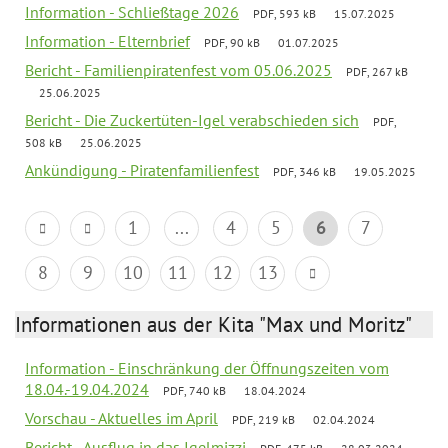
Information - Schließtage 2026
PDF, 593 kB
15.07.2025
Information - Elternbrief
PDF, 90 kB
01.07.2025
Bericht - Familienpiratenfest vom 05.06.2025
PDF, 267 kB
25.06.2025
Bericht - Die Zuckertüten-Igel verabschieden sich
PDF,
508 kB
25.06.2025
Ankündigung - Piratenfamilienfest
PDF, 346 kB
19.05.2025
1
...
4
5
6
7
8
9
10
11
12
13
Informationen aus der Kita "Max und Moritz"
Information - Einschränkung der Öffnungszeiten vom
18.04.-19.04.2024
PDF, 740 kB
18.04.2024
Vorschau - Aktuelles im April
PDF, 219 kB
02.04.2024
Bericht - Ausflug in das Igelmizzi