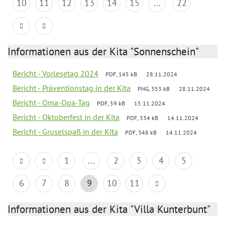
10
11
12
13
14
15
...
22
Informationen aus der Kita "Sonnenschein"
Bericht - Vorlesetag 2024
PDF, 145 kB
28.11.2024
Bericht - Präventionstag in der Kita
PNG, 353 kB
28.11.2024
Bericht - Oma-Opa-Tag
PDF, 59 kB
15.11.2024
Bericht - Oktoberfest in der Kita
PDF, 334 kB
14.11.2024
Bericht - Gruselspaß in der Kita
PDF, 348 kB
14.11.2024
1
...
2
3
4
5
6
7
8
9
10
11
Informationen aus der Kita "Villa Kunterbunt"