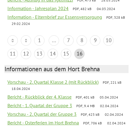
PDF, 475 kB
28.03.2024
Information - Jahresplan 2024
PDF, 482 kB
04.03.2024
Information - Elternbrief zur Essensversorgung
PDF, 328 kB
29.02.2024
1
...
7
8
9
10
11
12
13
14
15
16
Informationen aus dem Hort Brehna
Vorschau - 2. Quartal Klasse 2 (mit Rückblick)
PDF, 221 kB
18.04.2024
Bericht - Rückblick der 4. Klasse
PDF, 401 kB
05.04.2024
Bericht - 1. Quartal der Gruppe 3
PDF, 9.4 MB
02.04.2024
Vorschau - 2. Quartal der Gruppe 3
PDF, 423 kB
02.04.2024
Bericht - Osterferien im Hort Brehna
PDF, 706 kB
02.04.2024