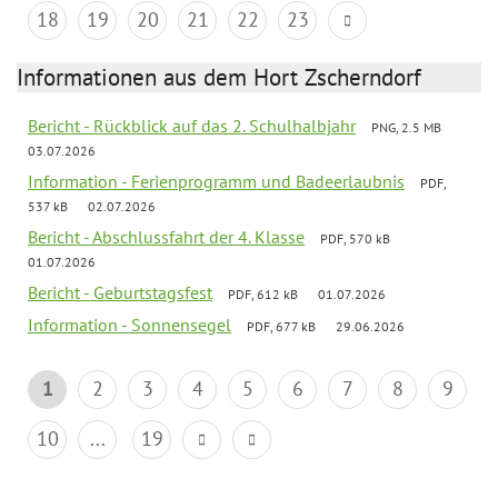
18
19
20
21
22
23
Informationen aus dem Hort Zscherndorf
Bericht - Rückblick auf das 2. Schulhalbjahr
PNG, 2.5 MB
03.07.2026
Information - Ferienprogramm und Badeerlaubnis
PDF,
537 kB
02.07.2026
Bericht - Abschlussfahrt der 4. Klasse
PDF, 570 kB
01.07.2026
Bericht - Geburtstagsfest
PDF, 612 kB
01.07.2026
Information - Sonnensegel
PDF, 677 kB
29.06.2026
1
2
3
4
5
6
7
8
9
10
...
19