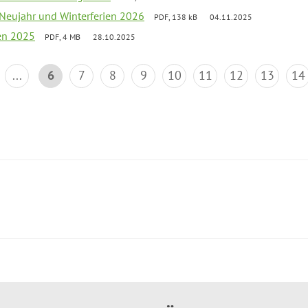
 Neujahr und Winterferien 2026
PDF, 138 kB
04.11.2025
ien 2025
PDF, 4 MB
28.10.2025
...
6
7
8
9
10
11
12
13
14