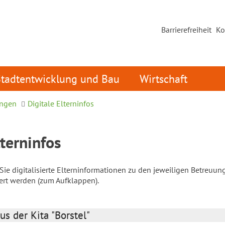
Barrierefreiheit
Ko
Stadtentwicklung und Bau
Wirtschaft
ungen
Digitale Elterninfos
lterninfos
ie digitalisierte Elterninformationen zu den jeweiligen Betreuun
iert werden (zum Aufklappen).
us der Kita "Borstel"