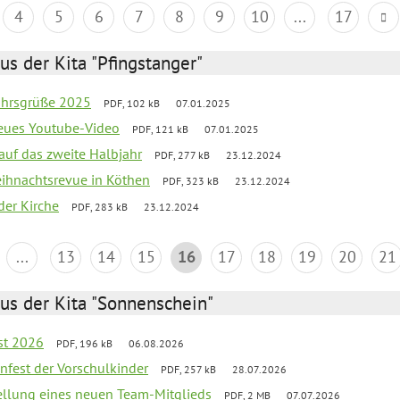
4
5
6
7
8
9
10
...
17
us der Kita "Pfingstanger"
ahrsgrüße 2025
PDF, 102 kB
07.01.2025
neues Youtube-Video
PDF, 121 kB
07.01.2025
 auf das zweite Halbjahr
PDF, 277 kB
23.12.2024
Weihnachtsrevue in Köthen
PDF, 323 kB
23.12.2024
der Kirche
PDF, 283 kB
23.12.2024
...
13
14
15
16
17
18
19
20
21
us der Kita "Sonnenschein"
st 2026
PDF, 196 kB
06.08.2026
enfest der Vorschulkinder
PDF, 257 kB
28.07.2026
tellung eines neuen Team-Mitglieds
PDF, 2 MB
07.07.2026