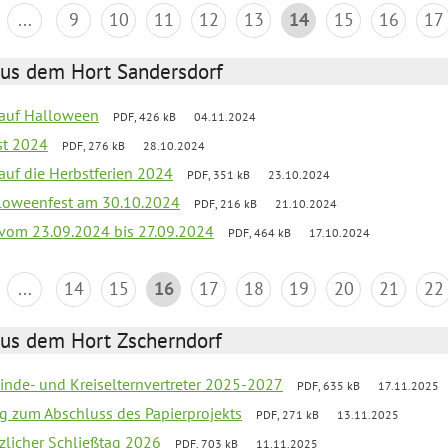
...
9
10
11
12
13
14
15
16
17
aus dem Hort Sandersdorf
k auf Halloween
PDF, 426 kB
04.11.2024
st 2024
PDF, 276 kB
28.10.2024
 auf die Herbstferien 2024
PDF, 351 kB
23.10.2024
loweenfest am 30.10.2024
PDF, 216 kB
21.10.2024
k vom 23.09.2024 bis 27.09.2024
PDF, 464 kB
17.10.2024
...
14
15
16
17
18
19
20
21
22
aus dem Hort Zscherndorf
inde- und Kreiselternvertreter 2025-2027
PDF, 635 kB
17.11.2025
ng zum Abschluss des Papierprojekts
PDF, 271 kB
13.11.2025
tzlicher Schließtag 2026
PDF, 703 kB
11.11.2025