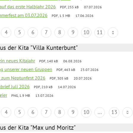
 auf das erste Halbjahr 2026
PDF, 255 kB
07.07.2026
merfest am 03.07.2026
PDF, 1.5 MB
17.06.2026
4
5
6
7
8
9
10
11
us der Kita "Villa Kunterbunt"
ein neues Kitajahr
PDF, 140 kB
06.08.2026
tag unserer neuen Gruppen
PDF, 463 kB
23.07.2026
o zum Neptunfest 2026
PDF, 305 kB
20.07.2026
nbrief Juli 2026
PDF, 210 kB
14.07.2026
eier
PNG, 1.9 MB
13.07.2026
4
5
6
7
8
9
10
...
13
us der Kita "Max und Moritz"