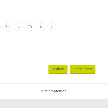
15
...
19
zurück
nach oben
Seite empfehlen: