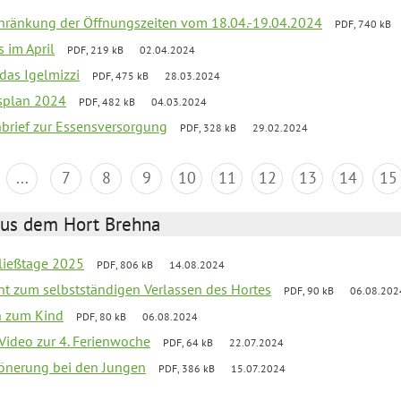
chränkung der Öffnungszeiten vom 18.04.-19.04.2024
PDF, 740 kB
s im April
PDF, 219 kB
02.04.2024
 das Igelmizzi
PDF, 475 kB
28.03.2024
esplan 2024
PDF, 482 kB
04.03.2024
nbrief zur Essensversorgung
PDF, 328 kB
29.02.2024
...
7
8
9
10
11
12
13
14
15
aus dem Hort Brehna
ließtage 2025
PDF, 806 kB
14.08.2024
ht zum selbstständigen Verlassen des Hortes
PDF, 90 kB
06.08.202
n zum Kind
PDF, 80 kB
06.08.2024
 Video zur 4. Ferienwoche
PDF, 64 kB
22.07.2024
hönerung bei den Jungen
PDF, 386 kB
15.07.2024