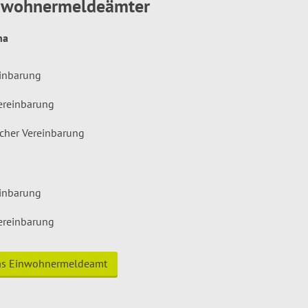
inwohnermeldeämter
hna
einbarung
ereinbarung
icher Vereinbarung
einbarung
ereinbarung
das Einwohnermeldeamt