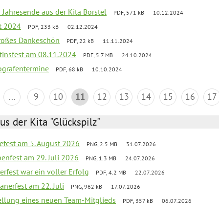
 Jahresende aus der Kita Borstel
PDF, 571 kB
10.12.2024
st 2024
PDF, 233 kB
02.12.2024
großes Dankeschön
PDF, 22 kB
11.11.2024
tinsfest am 08.11.2024
PDF, 5.7 MB
24.10.2024
ografentermine
PDF, 68 kB
10.10.2024
...
9
10
11
12
13
14
15
16
17
us der Kita "Glückspilz"
efest am 5. August 2026
PNG, 2.5 MB
31.07.2026
enfest am 29. Juli 2026
PNG, 1.3 MB
24.07.2026
erfest war ein voller Erfolg
PDF, 4.2 MB
22.07.2026
nerfest am 22. Juli
PNG, 962 kB
17.07.2026
tellung eines neuen Team-Mitglieds
PDF, 357 kB
06.07.2026