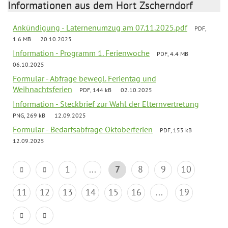
Informationen aus dem Hort Zscherndorf
Ankündigung - Laternenumzug am 07.11.2025.pdf
PDF,
1.6 MB
20.10.2025
Information - Programm 1. Ferienwoche
PDF, 4.4 MB
06.10.2025
Formular - Abfrage bewegl. Ferientag und
Weihnachtsferien
PDF, 144 kB
02.10.2025
Information - Steckbrief zur Wahl der Elternvertretung
PNG, 269 kB
12.09.2025
Formular - Bedarfsabfrage Oktoberferien
PDF, 153 kB
12.09.2025
1
...
7
8
9
10
11
12
13
14
15
16
...
19