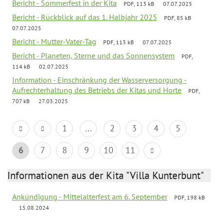
Bericht - Sommerfest in der Kita
PDF, 113 kB
07.07.2025
Bericht - Rückblick auf das 1. Halbjahr 2025
PDF, 85 kB
07.07.2025
Bericht - Mutter-Vater-Tag
PDF, 113 kB
07.07.2025
Bericht - Planeten, Sterne und das Sonnensystem
PDF,
114 kB
02.07.2025
Information - Einschränkung der Wasserversorgung -
Aufrechterhaltung des Betriebs der Kitas und Horte
PDF,
707 kB
27.03.2025
1
...
2
3
4
5
6
7
8
9
10
11
Informationen aus der Kita "Villa Kunterbunt"
Ankündigung - Mittelalterfest am 6. September
PDF, 198 kB
15.08.2024