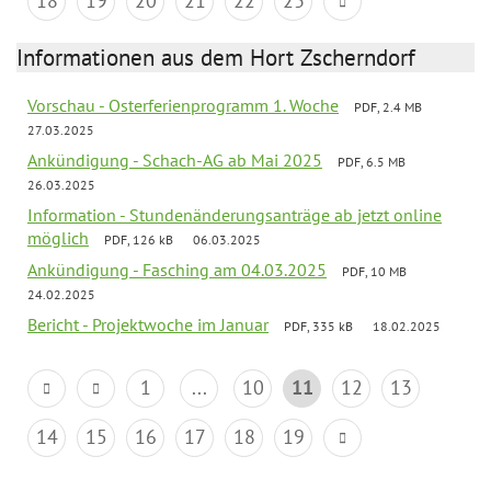
18
19
20
21
22
23
Informationen aus dem Hort Zscherndorf
Vorschau - Osterferienprogramm 1. Woche
PDF, 2.4 MB
27.03.2025
Ankündigung - Schach-AG ab Mai 2025
PDF, 6.5 MB
26.03.2025
Information - Stundenänderungsanträge ab jetzt online
möglich
PDF, 126 kB
06.03.2025
Ankündigung - Fasching am 04.03.2025
PDF, 10 MB
24.02.2025
Bericht - Projektwoche im Januar
PDF, 335 kB
18.02.2025
1
...
10
11
12
13
14
15
16
17
18
19