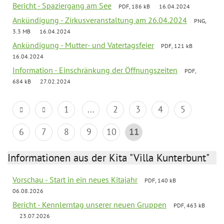
Bericht - Spaziergang am See
PDF, 186 kB
16.04.2024
Ankündigung - Zirkusveranstaltung am 26.04.2024
PNG,
3.3 MB
16.04.2024
Ankündigung - Mutter- und Vatertagsfeier
PDF, 121 kB
16.04.2024
Information - Einschränkung der Öffnungszeiten
PDF,
684 kB
27.02.2024
1
...
2
3
4
5
6
7
8
9
10
11
Informationen aus der Kita "Villa Kunterbunt"
Vorschau - Start in ein neues Kitajahr
PDF, 140 kB
06.08.2026
Bericht - Kennlerntag unserer neuen Gruppen
PDF, 463 kB
23.07.2026