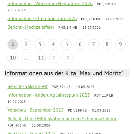
Information - Video zum Neptunfest 2026
PDF, 305 kB
20.07.2026
Information - Elternbrief Juli 2026
PDF, 210 kB
14.07.2026
Bericht - Hochzeitsfeier
PNG, 1.9 MB
13.07.2026
1
2
3
4
5
6
7
8
9
10
...
13
Informationen aus der Kita "Max und Moritz"
Bericht - Yakari-Fest
PDF, 371 kB
15.09.2025
Information - Änderung Jahresplan 2025
PDF, 119 kB
10.09.2025
Vorschau - September 2025
PDF, 199 kB
01.09.2025
Bericht - Neue Mitbewohner bei den Schmunzelsterne
PDF, 308 kB
22.08.2025
Vorschau - August 2025
PDF, 161 kB
31.07.2025