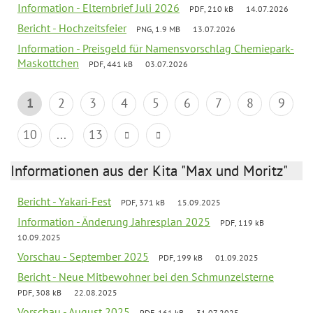
Information - Elternbrief Juli 2026
PDF, 210 kB
14.07.2026
Bericht - Hochzeitsfeier
PNG, 1.9 MB
13.07.2026
Information - Preisgeld für Namensvorschlag Chemiepark-
Maskottchen
PDF, 441 kB
03.07.2026
1
2
3
4
5
6
7
8
9
10
...
13
Informationen aus der Kita "Max und Moritz"
Bericht - Yakari-Fest
PDF, 371 kB
15.09.2025
Information - Änderung Jahresplan 2025
PDF, 119 kB
10.09.2025
Vorschau - September 2025
PDF, 199 kB
01.09.2025
Bericht - Neue Mitbewohner bei den Schmunzelsterne
PDF, 308 kB
22.08.2025
Vorschau - August 2025
PDF, 161 kB
31.07.2025