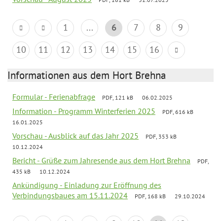
1
...
6
7
8
9
10
11
12
13
14
15
16
Informationen aus dem Hort Brehna
Formular - Ferienabfrage
PDF, 121 kB
06.02.2025
Information - Programm Winterferien 2025
PDF, 616 kB
16.01.2025
Vorschau - Ausblick auf das Jahr 2025
PDF, 353 kB
10.12.2024
Bericht - Grüße zum Jahresende aus dem Hort Brehna
PDF,
435 kB
10.12.2024
Ankündigung - Einladung zur Eröffnung des
Verbindungsbaues am 15.11.2024
PDF, 168 kB
29.10.2024