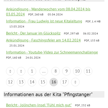
Ankündigung - Wanderwochen vom 08.04.2024 bis
03.05.2024
PDF, 260 kB
05.04.2024
Information - Frau Ludwig ist neue Kitaleitung
PDF, 1.4 MB
13.03.2024
Bericht - Der Januar im Glückspilz
PDF, 297 kB
06.02.2024
Ankündigung - Faschingsfeier am 14.02.2024
PDF, 153 kB
25.01.2024
Information - Youtube-Video zur Schneemannchallenge
PDF, 160 kB
24.01.2024
1
...
8
9
10
11
12
13
14
15
16
17
Informationen aus der Kita "Pfingstanger"
Bericht - Jolinchen-Insel "Fühl mich gut"
PDF, 232 kB