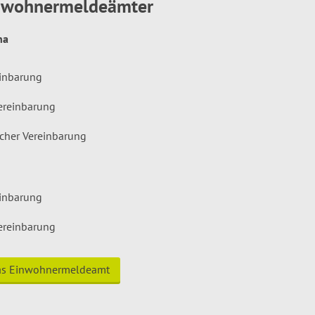
inwohnermeldeämter
hna
einbarung
ereinbarung
icher Vereinbarung
einbarung
ereinbarung
das Einwohnermeldeamt