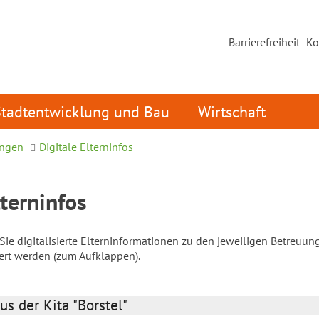
Barrierefreiheit
Ko
Stadtentwicklung und Bau
Wirtschaft
ungen
Digitale Elterninfos
lterninfos
ie digitalisierte Elterninformationen zu den jeweiligen Betreuun
iert werden (zum Aufklappen).
us der Kita "Borstel"