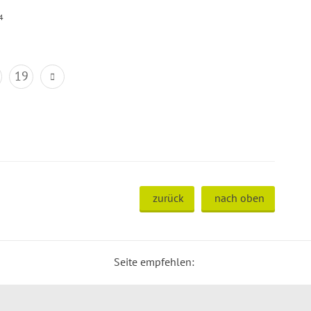
4
19
zurück
nach oben
Seite empfehlen: