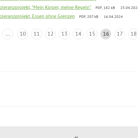
Toleranzprojekt, "Mein Körper, meine Regeln"
PDF, 182 kB
25.04.202
Toleranzprojekt, Essen ohne Grenzen
PDF, 207 kB
16.04.2024
...
10
11
12
13
14
15
16
17
18