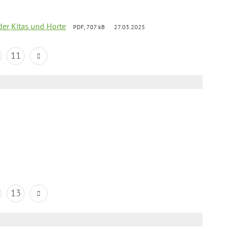
der Kitas und Horte
PDF, 707 kB
27.03.2025
11
13