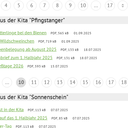
4
5
6
7
8
9
10
...
17
us der Kita "Pfingstanger"
tterlinge bei den Bienen
PDF, 565 kB
01.09.2025
er Wildschweinchen
PDF, 719 kB
01.09.2025
ppenbelegung ab August 2025
PDF, 133 kB
18.07.2025
nbrief zum 1. Halbjahr 2025
PDF, 131 kB
18.07.2025
ießtage 2026
PDF, 593 kB
15.07.2025
...
10
11
12
13
14
15
16
17
18
us der Kita "Sonnenschein"
t in der Kita
PDF, 113 kB
07.07.2025
 auf das 1. Halbjahr 2025
PDF, 85 kB
07.07.2025
ter-Tag
PDF, 113 kB
07.07.2025