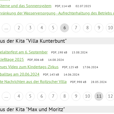
, Sterne und das Sonnensystem
PDF, 114 kB
02.07.2025
chränkung der Wasserversorgung - Aufrechterhaltung des Betriebs 
...
2
3
4
5
6
7
8
9
10
us der Kita "Villa Kunterbunt"
elalterfest am 6. September
PDF, 198 kB
15.08.2024
ließtage 2025
PDF, 806 kB
14.08.2024
neues Video zum Kindertags-Zirkus
PDF, 125 kB
17.06.2024
balltag am 20.06.2024
PDF, 143 kB
14.06.2024
te Nachrichten aus der Roitzscher Villa
PDF, 998 kB
28.05.2024
...
4
5
6
7
8
9
10
11
12
us der Kita "Max und Moritz"