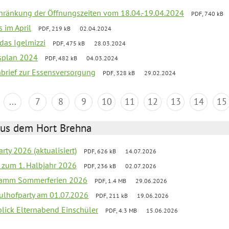
chränkung der Öffnungszeiten vom 18.04.-19.04.2024
PDF, 740 kB
s im April
PDF, 219 kB
02.04.2024
 das Igelmizzi
PDF, 475 kB
28.03.2024
esplan 2024
PDF, 482 kB
04.03.2024
nbrief zur Essensversorgung
PDF, 328 kB
29.02.2024
...
7
8
9
10
11
12
13
14
15
aus dem Hort Brehna
rty 2026 (aktualisiert)
PDF, 626 kB
14.07.2026
ef zum 1. Halbjahr 2026
PDF, 236 kB
02.07.2026
gramm Sommerferien 2026
PDF, 1.4 MB
29.06.2026
ulhofparty am 01.07.2026
PDF, 211 kB
19.06.2026
blick Elternabend Einschüler
PDF, 4.3 MB
15.06.2026