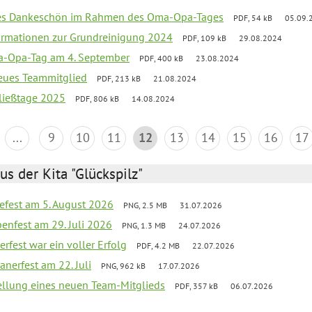
ßes Dankeschön im Rahmen des Oma-Opa-Tages
PDF, 54 kB
05.09.
ormationen zur Grundreinigung 2024
PDF, 109 kB
29.08.2024
-Opa-Tag am 4. September
PDF, 400 kB
23.08.2024
neues Teammitglied
PDF, 213 kB
21.08.2024
ließtage 2025
PDF, 806 kB
14.08.2024
...
9
10
11
12
13
14
15
16
17
us der Kita "Glückspilz"
efest am 5. August 2026
PNG, 2.5 MB
31.07.2026
enfest am 29. Juli 2026
PNG, 1.3 MB
24.07.2026
erfest war ein voller Erfolg
PDF, 4.2 MB
22.07.2026
nerfest am 22. Juli
PNG, 962 kB
17.07.2026
tellung eines neuen Team-Mitglieds
PDF, 357 kB
06.07.2026