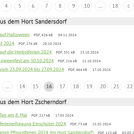
4
5
6
7
8
9
10
...
18
aus dem Hort Sandersdorf
k auf Halloween
PDF, 426 kB
04.11.2024
st 2024
PDF, 276 kB
28.10.2024
 auf die Herbstferien 2024
PDF, 351 kB
23.10.2024
loweenfest am 30.10.2024
PDF, 216 kB
21.10.2024
k vom 23.09.2024 bis 27.09.2024
PDF, 464 kB
17.10.2024
...
14
15
16
17
18
19
20
21
22
aus dem Hort Zscherndorf
Tag am 8. Mai
PDF, 217 kB
17.05.2024
ferienerfragung Einschüler 2024
PDF, 73 kB
15.05.2024
ramm Pfingstferien 2024 (im Hort Sandersdorf)
PDF, 123 kB
03.05.