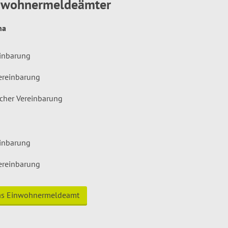
inwohnermeldeämter
hna
einbarung
ereinbarung
icher Vereinbarung
einbarung
ereinbarung
das Einwohnermeldeamt