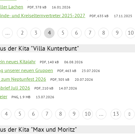
oller Lachen
PDF, 378 kB
16.01.2026
inde- und Kreiselternvertreter 2025-2027
PDF, 635 kB
17.11.2025
...
2
3
4
5
6
7
8
9
10
us der Kita "Villa Kunterbunt"
ein neues Kitajahr
PDF, 140 kB
06.08.2026
tag unserer neuen Gruppen
PDF, 463 kB
23.07.2026
o zum Neptunfest 2026
PDF, 305 kB
20.07.2026
nbrief Juli 2026
PDF, 210 kB
14.07.2026
eier
PNG, 1.9 MB
13.07.2026
4
5
6
7
8
9
10
...
13
us der Kita "Max und Moritz"