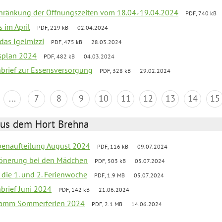
chränkung der Öffnungszeiten vom 18.04.-19.04.2024
PDF, 740 kB
s im April
PDF, 219 kB
02.04.2024
 das Igelmizzi
PDF, 475 kB
28.03.2024
esplan 2024
PDF, 482 kB
04.03.2024
nbrief zur Essensversorgung
PDF, 328 kB
29.02.2024
...
7
8
9
10
11
12
13
14
15
aus dem Hort Brehna
penaufteilung August 2024
PDF, 116 kB
09.07.2024
chönerung bei den Mädchen
PDF, 503 kB
05.07.2024
n die 1. und 2. Ferienwoche
PDF, 1.9 MB
05.07.2024
nbrief Juni 2024
PDF, 142 kB
21.06.2024
gramm Sommerferien 2024
PDF, 2.1 MB
14.06.2024