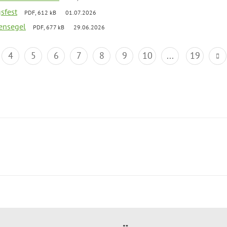
gsfest
PDF, 612 kB
01.07.2026
ensegel
PDF, 677 kB
29.06.2026
4
5
6
7
8
9
10
...
19