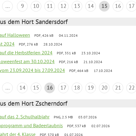
...
9
10
11
12
13
14
15
16
17
aus dem Hort Sandersdorf
k auf Halloween
PDF, 426 kB
04.11.2024
st 2024
PDF, 276 kB
28.10.2024
 auf die Herbstferien 2024
PDF, 351 kB
23.10.2024
loweenfest am 30.10.2024
PDF, 216 kB
21.10.2024
k vom 23.09.2024 bis 27.09.2024
PDF, 464 kB
17.10.2024
...
14
15
16
17
18
19
20
21
22
aus dem Hort Zscherndorf
 auf das 2. Schulhalbjahr
PNG, 2.5 MB
03.07.2026
ienprogramm und Badeerlaubnis
PDF, 537 kB
02.07.2026
ahrt der 4. Klasse
PDF, 570 kB
01.07.2026