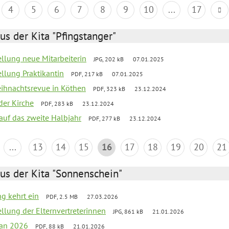
4
5
6
7
8
9
10
...
17
us der Kita "Pfingstanger"
ellung neue Mitarbeiterin
JPG, 202 kB
07.01.2025
ellung Praktikantin
PDF, 217 kB
07.01.2025
Weihnachtsrevue in Köthen
PDF, 323 kB
23.12.2024
der Kirche
PDF, 283 kB
23.12.2024
 auf das zweite Halbjahr
PDF, 277 kB
23.12.2024
...
13
14
15
16
17
18
19
20
21
us der Kita "Sonnenschein"
ng kehrt ein
PDF, 2.5 MB
27.03.2026
ellung der Elternvertreterinnen
JPG, 861 kB
21.01.2026
lan 2026
PDF, 88 kB
21.01.2026