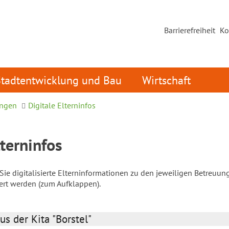
Barrierefreiheit
Ko
Stadtentwicklung und Bau
Wirtschaft
ungen
Digitale Elterninfos
lterninfos
ie digitalisierte Elterninformationen zu den jeweiligen Betreuun
iert werden (zum Aufklappen).
us der Kita "Borstel"