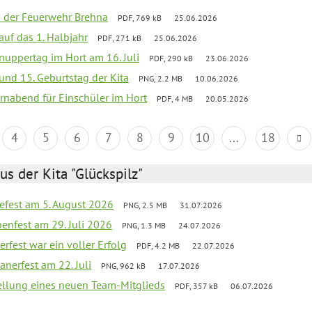
ei der Feuerwehr Brehna
PDF, 769 kB
25.06.2026
 auf das 1. Halbjahr
PDF, 271 kB
25.06.2026
uppertag im Hort am 16. Juli
PDF, 290 kB
23.06.2026
 und 15. Geburtstag der Kita
PNG, 2.2 MB
10.06.2026
rnabend für Einschüler im Hort
PDF, 4 MB
20.05.2026
4
5
6
7
8
9
10
...
18
us der Kita "Glückspilz"
efest am 5. August 2026
PNG, 2.5 MB
31.07.2026
enfest am 29. Juli 2026
PNG, 1.3 MB
24.07.2026
erfest war ein voller Erfolg
PDF, 4.2 MB
22.07.2026
nerfest am 22. Juli
PNG, 962 kB
17.07.2026
tellung eines neuen Team-Mitglieds
PDF, 357 kB
06.07.2026