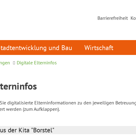
Barrierefreiheit
Ko
Stadtentwicklung und Bau
Wirtschaft
ungen
Digitale Elterninfos
lterninfos
ie digitalisierte Elterninformationen zu den jeweiligen Betreuun
iert werden (zum Aufklappen).
us der Kita "Borstel"