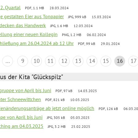
2. Quartal
PDF, 1.1 MB
28.03.2024
e gestalten Eier aus Tonpapier
JPG, 999 kB
15.03.2024
ntdecken das Handwerk
JPG, 1.6 MB
12.03.2024
ellung einer neuen Kollegin
PNG, 1.2 MB
06.02.2024
schließung am 26.04.2024 ab 12 Uhr
PDF, 99 kB
29.01.2024
...
9
10
11
12
13
14
15
16
17
us der Kita "Glückspilz"
ruppe von April bis Juni
PDF, 97 kB
14.03.2025
eater Schneewittchen
PDF, 821 kB
10.03.2025
denänderungsanträge ab jetzt online möglich
PDF, 126 kB
06.03.2
pe von April bis Juni
JPG, 305 kB
05.03.2025
ching am 04.03.2025
JPG, 3.2 MB
25.02.2025