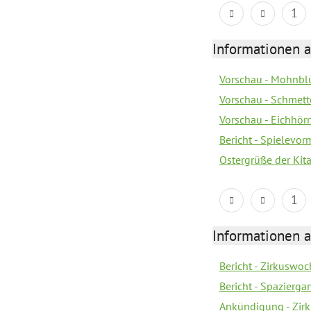
1
Informationen a
Vorschau - Mohnblü
Vorschau - Schmette
Vorschau - Eichhörn
Bericht - Spielevor
Ostergrüße der Kit
1
Informationen a
Bericht - Zirkuswoc
Bericht - Spazierg
Ankündigung - Zir