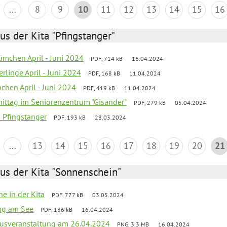
...
8
9
10
11
12
13
14
15
16
us der Kita "Pfingstanger"
mchen April - Juni 2024
PDF, 714 kB
16.04.2024
rlinge April - Juni 2024
PDF, 168 kB
11.04.2024
chen April - Juni 2024
PDF, 419 kB
11.04.2024
mittag im Seniorenzentrum "Gisander"
PDF, 279 kB
05.04.2024
a Pfingstanger
PDF, 193 kB
28.03.2024
...
13
14
15
16
17
18
19
20
21
us der Kita "Sonnenschein"
he in der Kita
PDF, 777 kB
03.05.2024
ang am See
PDF, 186 kB
16.04.2024
kusveranstaltung am 26.04.2024
PNG, 3.3 MB
16.04.2024