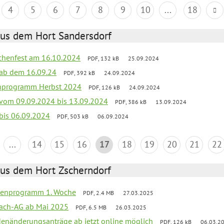
4
5
6
7
8
9
10
...
18
aus dem Hort Sandersdorf
chenfest am 16.10.2024
PDF, 132 kB
25.09.2024
k ab dem 16.09.24
PDF, 392 kB
24.09.2024
ienprogramm Herbst 2024
PDF, 126 kB
24.09.2024
k vom 09.09.2024 bis 13.09.2024
PDF, 386 kB
13.09.2024
 bis 06.09.2024
PDF, 503 kB
06.09.2024
...
14
15
16
17
18
19
20
21
22
aus dem Hort Zscherndorf
rienprogramm 1. Woche
PDF, 2.4 MB
27.03.2025
ach-AG ab Mai 2025
PDF, 6.5 MB
26.03.2025
denänderungsanträge ab jetzt online möglich
PDF, 126 kB
06.03.2