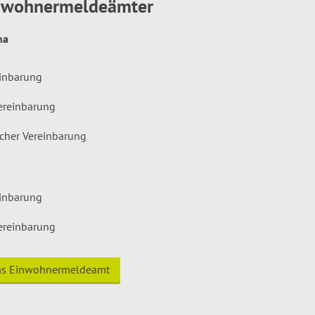
inwohnermeldeämter
hna
einbarung
ereinbarung
icher Vereinbarung
einbarung
ereinbarung
das Einwohnermeldeamt