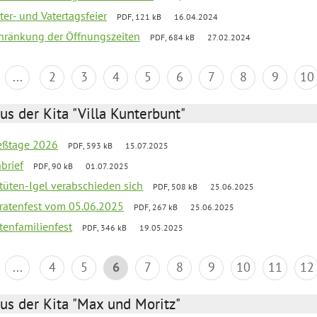
er- und Vatertagsfeier
PDF, 121 kB
16.04.2024
chränkung der Öffnungszeiten
PDF, 684 kB
27.02.2024
...
2
3
4
5
6
7
8
9
10
us der Kita "Villa Kunterbunt"
ießtage 2026
PDF, 593 kB
15.07.2025
brief
PDF, 90 kB
01.07.2025
rtüten-Igel verabschieden sich
PDF, 508 kB
25.06.2025
piratenfest vom 05.06.2025
PDF, 267 kB
25.06.2025
tenfamilienfest
PDF, 346 kB
19.05.2025
...
4
5
6
7
8
9
10
11
12
us der Kita "Max und Moritz"