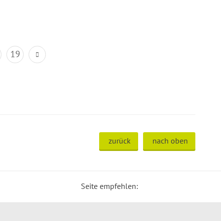
19
zurück
nach oben
Seite empfehlen: