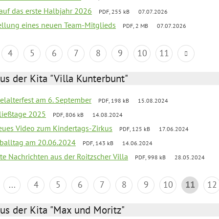
 auf das erste Halbjahr 2026
PDF, 255 kB
07.07.2026
tellung eines neuen Team-Mitglieds
PDF, 2 MB
07.07.2026
4
5
6
7
8
9
10
11
us der Kita "Villa Kunterbunt"
elalterfest am 6. September
PDF, 198 kB
15.08.2024
ließtage 2025
PDF, 806 kB
14.08.2024
neues Video zum Kindertags-Zirkus
PDF, 125 kB
17.06.2024
balltag am 20.06.2024
PDF, 143 kB
14.06.2024
te Nachrichten aus der Roitzscher Villa
PDF, 998 kB
28.05.2024
...
4
5
6
7
8
9
10
11
12
us der Kita "Max und Moritz"