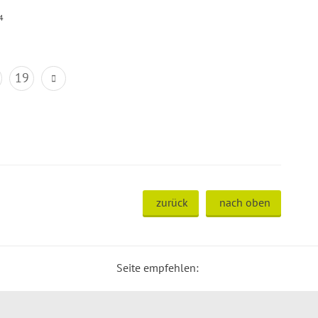
4
19
zurück
nach oben
Seite empfehlen: