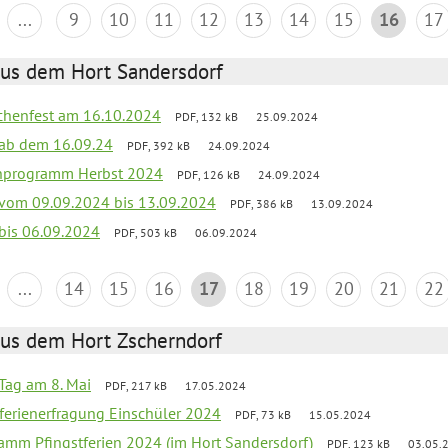
...
9
10
11
12
13
14
15
16
17
aus dem Hort Sandersdorf
chenfest am 16.10.2024
PDF, 132 kB
25.09.2024
k ab dem 16.09.24
PDF, 392 kB
24.09.2024
ienprogramm Herbst 2024
PDF, 126 kB
24.09.2024
k vom 09.09.2024 bis 13.09.2024
PDF, 386 kB
13.09.2024
 bis 06.09.2024
PDF, 503 kB
06.09.2024
...
14
15
16
17
18
19
20
21
22
aus dem Hort Zscherndorf
Tag am 8. Mai
PDF, 217 kB
17.05.2024
ferienerfragung Einschüler 2024
PDF, 73 kB
15.05.2024
ramm Pfingstferien 2024 (im Hort Sandersdorf)
PDF, 123 kB
03.05.