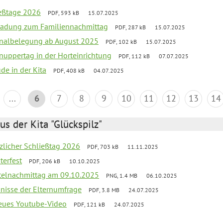
ießtage 2026
PDF, 593 kB
15.07.2025
ladung zum Familiennachmittag
PDF, 287 kB
15.07.2025
onalbelegung ab August 2025
PDF, 102 kB
15.07.2025
uppertag in der Horteinrichtung
PDF, 112 kB
07.07.2025
ude in der Kita
PDF, 408 kB
04.07.2025
...
6
7
8
9
10
11
12
13
14
us der Kita "Glückspilz"
tzlicher Schließtag 2026
PDF, 703 kB
11.11.2025
terfest
PDF, 206 kB
10.10.2025
telnachmittag am 09.10.2025
PNG, 1.4 MB
06.10.2025
bnisse der Elternumfrage
PDF, 3.8 MB
24.07.2025
neues Youtube-Video
PDF, 121 kB
24.07.2025