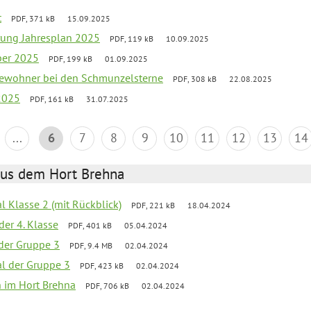
t
PDF, 371 kB
15.09.2025
rung Jahresplan 2025
PDF, 119 kB
10.09.2025
ber 2025
PDF, 199 kB
01.09.2025
tbewohner bei den Schmunzelsterne
PDF, 308 kB
22.08.2025
2025
PDF, 161 kB
31.07.2025
...
6
7
8
9
10
11
12
13
14
aus dem Hort Brehna
al Klasse 2 (mit Rückblick)
PDF, 221 kB
18.04.2024
der 4. Klasse
PDF, 401 kB
05.04.2024
l der Gruppe 3
PDF, 9.4 MB
02.04.2024
al der Gruppe 3
PDF, 423 kB
02.04.2024
en im Hort Brehna
PDF, 706 kB
02.04.2024