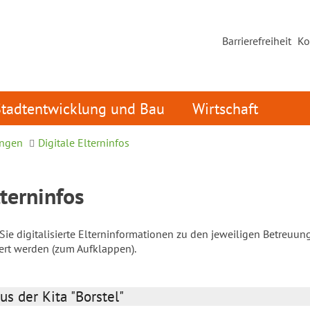
Barrierefreiheit
Ko
Stadtentwicklung und Bau
Wirtschaft
ungen
Digitale Elterninfos
lterninfos
ie digitalisierte Elterninformationen zu den jeweiligen Betreuun
iert werden (zum Aufklappen).
us der Kita "Borstel"