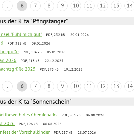
...
6
7
8
9
10
11
12
13
14
us der Kita "Pfingstanger"
-Insel "Fühl mich gut"
PDF, 232 kB
20.01.2026
26
PDF, 312 kB
09.01.2026
ahrsgrüße
PDF, 504 kB
05.01.2026
lan 2026
PDF, 213 kB
22.12.2025
hnachtsgrüße 2025
PDF, 275 kB
19.12.2025
...
6
7
8
9
10
11
12
13
14
us der Kita "Sonnenschein"
 Wettbewerb des Chemieparks
PDF, 506 kB
06.08.2026
st 2026
PDF, 196 kB
06.08.2026
enfest der Vorschulkinder
PDF, 257 kB
28.07.2026