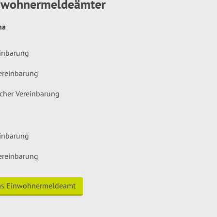
inwohnermeldeämter
hna
einbarung
ereinbarung
icher Vereinbarung
einbarung
ereinbarung
das Einwohnermeldeamt