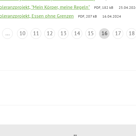
Toleranzprojekt, "Mein Körper, meine Regeln"
PDF, 182 kB
25.04.202
Toleranzprojekt, Essen ohne Grenzen
PDF, 207 kB
16.04.2024
...
10
11
12
13
14
15
16
17
18