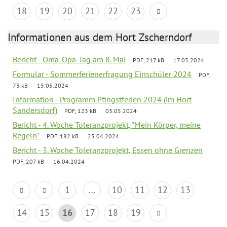
18
19
20
21
22
23
Informationen aus dem Hort Zscherndorf
Bericht - Oma-Opa-Tag am 8. Mai
PDF, 217 kB
17.05.2024
Formular - Sommerferienerfragung Einschüler 2024
PDF,
73 kB
15.05.2024
Information - Programm Pfingstferien 2024 (im Hort
Sandersdorf)
PDF, 123 kB
03.05.2024
Bericht - 4. Woche Toleranzprojekt, "Mein Körper, meine
Regeln"
PDF, 182 kB
25.04.2024
Bericht - 3. Woche Toleranzprojekt, Essen ohne Grenzen
PDF, 207 kB
16.04.2024
1
...
10
11
12
13
14
15
16
17
18
19