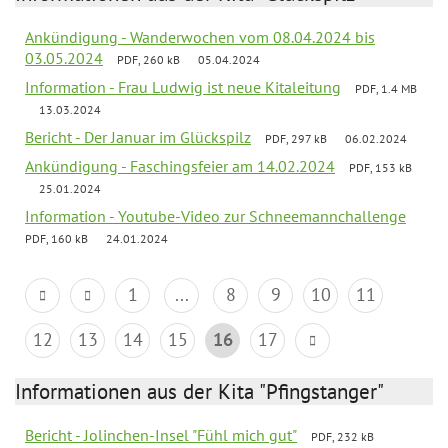
Ankündigung - Wanderwochen vom 08.04.2024 bis
03.05.2024
PDF, 260 kB
05.04.2024
Information - Frau Ludwig ist neue Kitaleitung
PDF, 1.4 MB
13.03.2024
Bericht - Der Januar im Glückspilz
PDF, 297 kB
06.02.2024
Ankündigung - Faschingsfeier am 14.02.2024
PDF, 153 kB
25.01.2024
Information - Youtube-Video zur Schneemannchallenge
PDF, 160 kB
24.01.2024
1
...
8
9
10
11
12
13
14
15
16
17
Informationen aus der Kita "Pfingstanger"
Bericht - Jolinchen-Insel "Fühl mich gut"
PDF, 232 kB