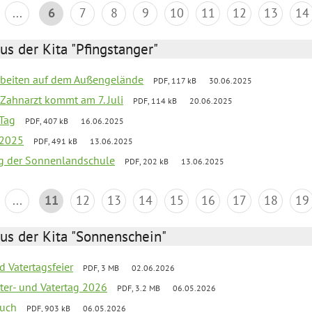
...
6
7
8
9
10
11
12
13
14
us der Kita "Pfingstanger"
arbeiten auf dem Außengelände
PDF, 117 kB
30.06.2025
Zahnarzt kommt am 7. Juli
PDF, 114 kB
20.06.2025
Tag
PDF, 407 kB
16.06.2025
 2025
PDF, 491 kB
13.06.2025
ung der Sonnenlandschule
PDF, 202 kB
13.06.2025
...
11
12
13
14
15
16
17
18
19
us der Kita "Sonnenschein"
d Vatertagsfeier
PDF, 3 MB
02.06.2026
er- und Vatertag 2026
PDF, 3.2 MB
06.05.2026
such
PDF, 903 kB
06.05.2026