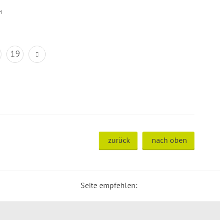
4
19
zurück
nach oben
Seite empfehlen: