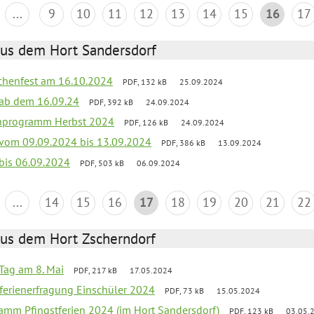
...
9
10
11
12
13
14
15
16
17
aus dem Hort Sandersdorf
chenfest am 16.10.2024
PDF, 132 kB
25.09.2024
k ab dem 16.09.24
PDF, 392 kB
24.09.2024
ienprogramm Herbst 2024
PDF, 126 kB
24.09.2024
k vom 09.09.2024 bis 13.09.2024
PDF, 386 kB
13.09.2024
 bis 06.09.2024
PDF, 503 kB
06.09.2024
...
14
15
16
17
18
19
20
21
22
aus dem Hort Zscherndorf
Tag am 8. Mai
PDF, 217 kB
17.05.2024
ferienerfragung Einschüler 2024
PDF, 73 kB
15.05.2024
ramm Pfingstferien 2024 (im Hort Sandersdorf)
PDF, 123 kB
03.05.