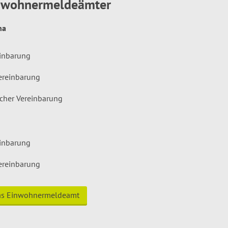
inwohnermeldeämter
hna
einbarung
ereinbarung
icher Vereinbarung
einbarung
ereinbarung
das Einwohnermeldeamt