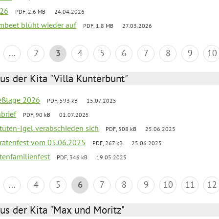
026
PDF, 2.6 MB
24.04.2026
umbeet blüht wieder auf
PDF, 1.8 MB
27.03.2026
...
2
3
4
5
6
7
8
9
10
us der Kita "Villa Kunterbunt"
ießtage 2026
PDF, 593 kB
15.07.2025
brief
PDF, 90 kB
01.07.2025
rtüten-Igel verabschieden sich
PDF, 508 kB
25.06.2025
piratenfest vom 05.06.2025
PDF, 267 kB
25.06.2025
tenfamilienfest
PDF, 346 kB
19.05.2025
...
4
5
6
7
8
9
10
11
12
us der Kita "Max und Moritz"