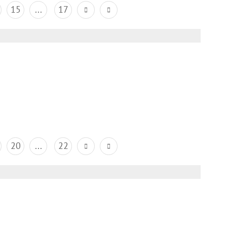
15
...
17
20
...
22