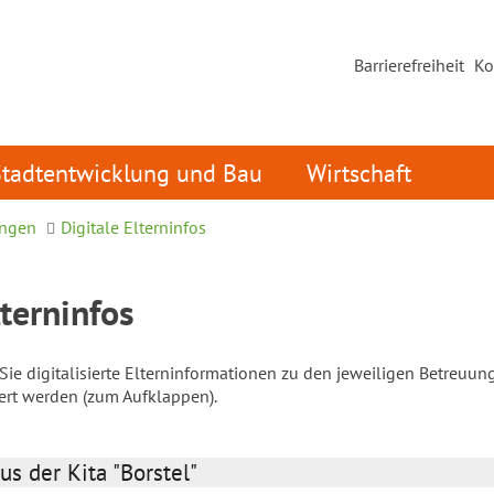
Barrierefreiheit
Ko
Stadtentwicklung und Bau
Wirtschaft
ungen
Digitale Elterninfos
lterninfos
ie digitalisierte Elterninformationen zu den jeweiligen Betreuun
iert werden (zum Aufklappen).
us der Kita "Borstel"