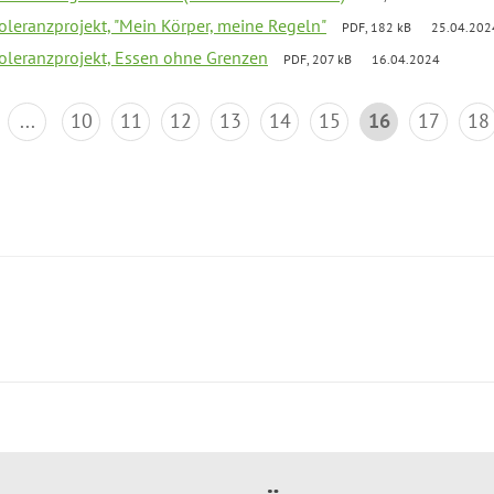
Toleranzprojekt, "Mein Körper, meine Regeln"
PDF, 182 kB
25.04.202
Toleranzprojekt, Essen ohne Grenzen
PDF, 207 kB
16.04.2024
...
10
11
12
13
14
15
16
17
18