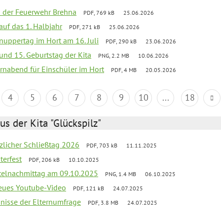
ei der Feuerwehr Brehna
PDF, 769 kB
25.06.2026
 auf das 1. Halbjahr
PDF, 271 kB
25.06.2026
uppertag im Hort am 16. Juli
PDF, 290 kB
23.06.2026
 und 15. Geburtstag der Kita
PNG, 2.2 MB
10.06.2026
rnabend für Einschüler im Hort
PDF, 4 MB
20.05.2026
4
5
6
7
8
9
10
...
18
us der Kita "Glückspilz"
tzlicher Schließtag 2026
PDF, 703 kB
11.11.2025
terfest
PDF, 206 kB
10.10.2025
telnachmittag am 09.10.2025
PNG, 1.4 MB
06.10.2025
neues Youtube-Video
PDF, 121 kB
24.07.2025
bnisse der Elternumfrage
PDF, 3.8 MB
24.07.2025