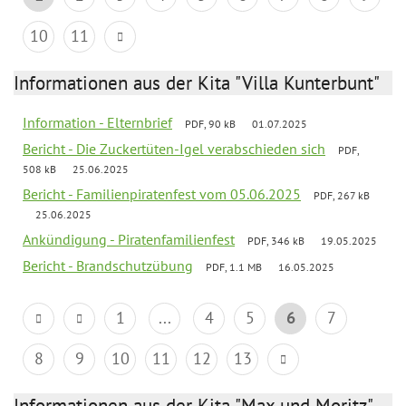
10
11
Informationen aus der Kita "Villa Kunterbunt"
Information - Elternbrief
PDF, 90 kB
01.07.2025
Bericht - Die Zuckertüten-Igel verabschieden sich
PDF,
508 kB
25.06.2025
Bericht - Familienpiratenfest vom 05.06.2025
PDF, 267 kB
25.06.2025
Ankündigung - Piratenfamilienfest
PDF, 346 kB
19.05.2025
Bericht - Brandschutzübung
PDF, 1.1 MB
16.05.2025
1
...
4
5
6
7
8
9
10
11
12
13
Informationen aus der Kita "Max und Moritz"