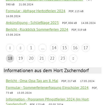
390 kB
21.08.2024
Formular - Abfrage Herbstferien 2024
PDF, 115 kB
16.08.2024
Ankündigung - Schließtage 2025
PDF, 806 kB
14.08.2024
Bericht - Rückblick Sommerferien 2024
PDF, 519 kB
13.08.2024
1
...
14
15
16
17
18
19
20
21
22
23
Informationen aus dem Hort Zscherndorf
Bericht - Oma-Opa-Tag am 8. Mai
PDF, 217 kB
17.05.2024
Formular - Sommerferienerfragung Einschüler 2024
PDF,
73 kB
15.05.2024
Information - Programm Pfingstferien 2024 (im Hort
Sandersdorf)
PDF, 123 kB
03.05.2024