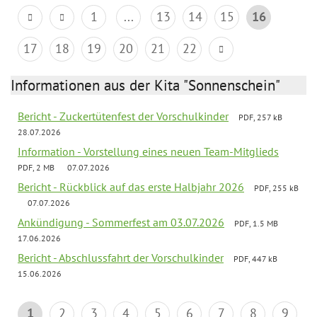
1
...
13
14
15
16
17
18
19
20
21
22
Informationen aus der Kita "Sonnenschein"
Bericht - Zuckertütenfest der Vorschulkinder
PDF, 257 kB
28.07.2026
Information - Vorstellung eines neuen Team-Mitglieds
PDF, 2 MB
07.07.2026
Bericht - Rückblick auf das erste Halbjahr 2026
PDF, 255 kB
07.07.2026
Ankündigung - Sommerfest am 03.07.2026
PDF, 1.5 MB
17.06.2026
Bericht - Abschlussfahrt der Vorschulkinder
PDF, 447 kB
15.06.2026
1
2
3
4
5
6
7
8
9