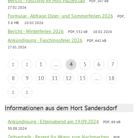
Bericht - Fasching im Hort Pazzelclab
PDF, 307 kB
27.02.2026
Formular - Abfrage Oster- und Sommerferien 2026
PDF,
3.8 MB
10.02.2026
Bericht - Winterferien 2026
PDF, 532 kB
10.02.2026
Ankündigung - Faschingsfeier 2026
PDF, 442 kB
27.01.2026
1
...
4
5
6
7
8
9
10
11
12
13
...
18
Informationen aus dem Hort Sandersdorf
Ankündigung - Elternabend am 19.09.2024
PDF, 88 kB
30.08.2024
Zeitvertreib - Rezept für Wraps zum Nachmachen
PDF,