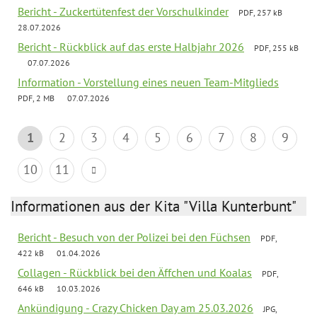
Bericht - Zuckertütenfest der Vorschulkinder
PDF, 257 kB
28.07.2026
Bericht - Rückblick auf das erste Halbjahr 2026
PDF, 255 kB
07.07.2026
Information - Vorstellung eines neuen Team-Mitglieds
PDF, 2 MB
07.07.2026
1
2
3
4
5
6
7
8
9
10
11
Informationen aus der Kita "Villa Kunterbunt"
Bericht - Besuch von der Polizei bei den Füchsen
PDF,
422 kB
01.04.2026
Collagen - Rückblick bei den Äffchen und Koalas
PDF,
646 kB
10.03.2026
Ankündigung - Crazy Chicken Day am 25.03.2026
JPG,