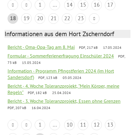
1
...
14
15
16
17
18
19
20
21
22
23
Informationen aus dem Hort Zscherndorf
Bericht - Oma-Opa-Tag am 8. Mai
PDF, 217 kB
17.05.2024
Formular - Sommerferienerfragung Einschüler 2024
PDF,
73 kB
15.05.2024
Information - Programm Pfingstferien 2024 (im Hort
Sandersdorf)
PDF, 123 kB
03.05.2024
Bericht - 4. Woche Toleranzprojekt, "Mein Körper, meine
Regeln"
PDF, 182 kB
25.04.2024
Bericht - 3. Woche Toleranzprojekt, Essen ohne Grenzen
PDF, 207 kB
16.04.2024
1
...
10
11
12
13