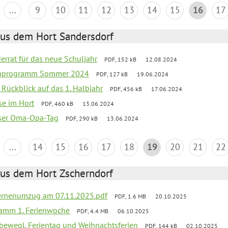
...
9
10
11
12
13
14
15
16
17
aus dem Hort Sandersdorf
derrat für das neue Schuljahr
PDF, 152 kB
12.08.2024
ienprogramm Sommer 2024
PDF, 127 kB
19.06.2024
f Rückblick auf das 1. Halbjahr
PDF, 456 kB
17.06.2024
se im Hort
PDF, 460 kB
13.06.2024
nser Oma-Opa-Tag
PDF, 290 kB
13.06.2024
...
14
15
16
17
18
19
20
21
22
aus dem Hort Zscherndorf
ernenumzug am 07.11.2025.pdf
PDF, 1.6 MB
20.10.2025
ramm 1. Ferienwoche
PDF, 4.4 MB
06.10.2025
 bewegl. Ferientag und Weihnachtsferien
PDF, 144 kB
02.10.2025