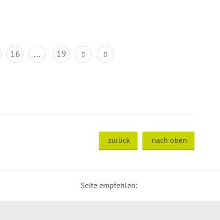
16
...
19
zurück
nach oben
Seite empfehlen: