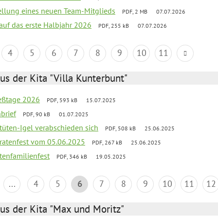
tellung eines neuen Team-Mitglieds
PDF, 2 MB
07.07.2026
 auf das erste Halbjahr 2026
PDF, 255 kB
07.07.2026
4
5
6
7
8
9
10
11
us der Kita "Villa Kunterbunt"
ießtage 2026
PDF, 593 kB
15.07.2025
brief
PDF, 90 kB
01.07.2025
rtüten-Igel verabschieden sich
PDF, 508 kB
25.06.2025
piratenfest vom 05.06.2025
PDF, 267 kB
25.06.2025
tenfamilienfest
PDF, 346 kB
19.05.2025
...
4
5
6
7
8
9
10
11
12
us der Kita "Max und Moritz"