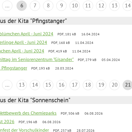
...
6
7
8
9
10
11
12
13
14
us der Kita "Pfingstanger"
blümchen April - Juni 2024
PDF, 181 kB
16.04.2024
rlinge April - Juni 2024
PDF, 168 kB
11.04.2024
chen April - Juni 2024
PDF, 419 kB
11.04.2024
mittag im Seniorenzentrum "Gisander"
PDF, 279 kB
05.04.2024
a Pfingstanger
PDF, 193 kB
28.03.2024
...
13
14
15
16
17
18
19
20
21
us der Kita "Sonnenschein"
 Wettbewerb des Chemieparks
PDF, 506 kB
06.08.2026
st 2026
PDF, 196 kB
06.08.2026
enfest der Vorschulkinder
PDF, 257 kB
28.07.2026