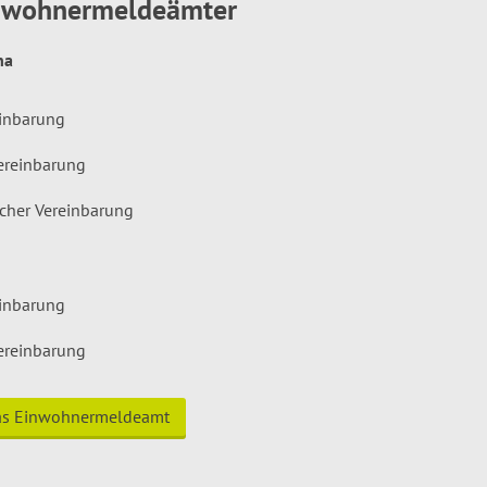
inwohnermeldeämter
hna
einbarung
ereinbarung
icher Vereinbarung
einbarung
ereinbarung
das Einwohnermeldeamt