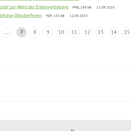
brief zur Wahl der Elternvertretung
PNG, 269 kB
12.09.2025
abfrage Oktoberferien
PDF, 153 kB
12.09.2025
...
7
8
9
10
11
12
13
14
15