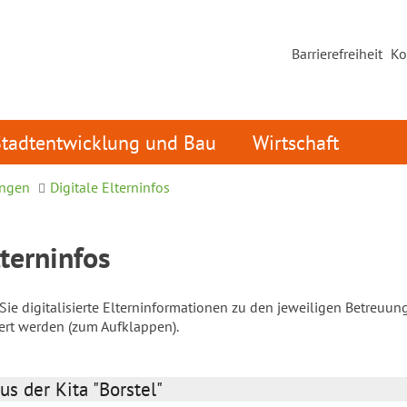
Barrierefreiheit
Ko
Stadtentwicklung und Bau
Wirtschaft
ungen
Digitale Elterninfos
lterninfos
ie digitalisierte Elterninformationen zu den jeweiligen Betreuun
iert werden (zum Aufklappen).
us der Kita "Borstel"