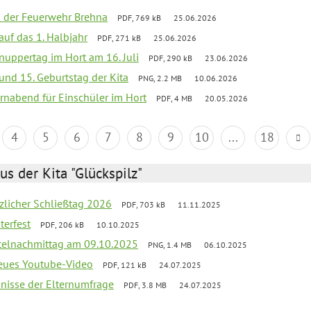
ei der Feuerwehr Brehna
PDF, 769 kB
25.06.2026
 auf das 1. Halbjahr
PDF, 271 kB
25.06.2026
uppertag im Hort am 16. Juli
PDF, 290 kB
23.06.2026
 und 15. Geburtstag der Kita
PNG, 2.2 MB
10.06.2026
rnabend für Einschüler im Hort
PDF, 4 MB
20.05.2026
4
5
6
7
8
9
10
...
18
us der Kita "Glückspilz"
tzlicher Schließtag 2026
PDF, 703 kB
11.11.2025
terfest
PDF, 206 kB
10.10.2025
telnachmittag am 09.10.2025
PNG, 1.4 MB
06.10.2025
neues Youtube-Video
PDF, 121 kB
24.07.2025
bnisse der Elternumfrage
PDF, 3.8 MB
24.07.2025