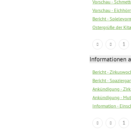
Vorschau - Schmette
Vorschau - Eichhörn
Bericht - Spielevor
Ostergrüße der Kit
1
Informationen a
Bericht - Zirkuswoc
Bericht - Spazierg
Ankündigung - Zir
Ankündigung - Mutt
Information - Eins
1