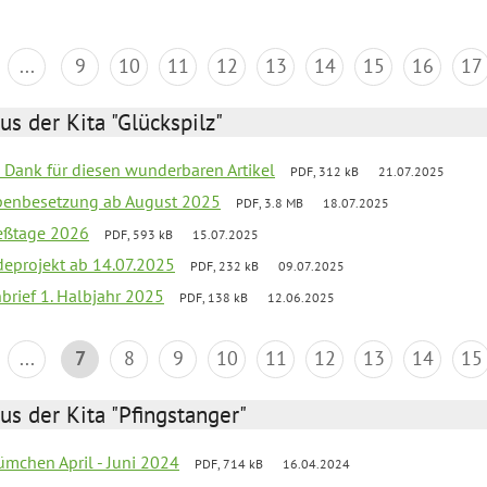
...
9
10
11
12
13
14
15
16
17
us der Kita "Glückspilz"
n Dank für diesen wunderbaren Artikel
PDF, 312 kB
21.07.2025
ppenbesetzung ab August 2025
PDF, 3.8 MB
18.07.2025
ießtage 2026
PDF, 593 kB
15.07.2025
eprojekt ab 14.07.2025
PDF, 232 kB
09.07.2025
nbrief 1. Halbjahr 2025
PDF, 138 kB
12.06.2025
...
7
8
9
10
11
12
13
14
15
us der Kita "Pfingstanger"
mchen April - Juni 2024
PDF, 714 kB
16.04.2024