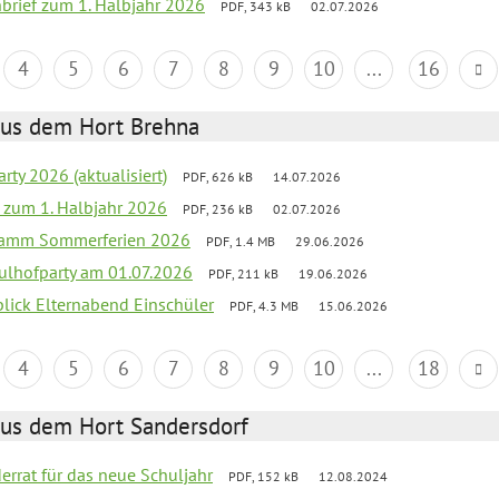
nbrief zum 1. Halbjahr 2026
PDF, 343 kB
02.07.2026
4
5
6
7
8
9
10
...
16
aus dem Hort Brehna
rty 2026 (aktualisiert)
PDF, 626 kB
14.07.2026
ef zum 1. Halbjahr 2026
PDF, 236 kB
02.07.2026
gramm Sommerferien 2026
PDF, 1.4 MB
29.06.2026
ulhofparty am 01.07.2026
PDF, 211 kB
19.06.2026
blick Elternabend Einschüler
PDF, 4.3 MB
15.06.2026
4
5
6
7
8
9
10
...
18
aus dem Hort Sandersdorf
derrat für das neue Schuljahr
PDF, 152 kB
12.08.2024