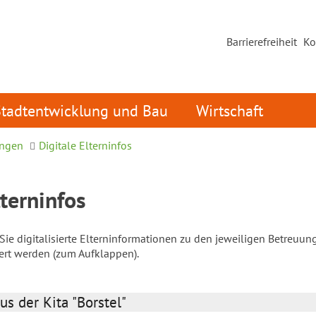
Barrierefreiheit
Ko
Stadtentwicklung und Bau
Wirtschaft
ungen
Digitale Elterninfos
lterninfos
ie digitalisierte Elterninformationen zu den jeweiligen Betreuun
iert werden (zum Aufklappen).
us der Kita "Borstel"