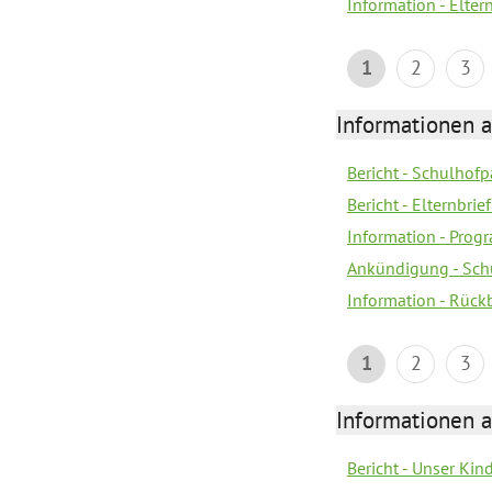
Information - Elter
1
2
3
Informationen 
Bericht - Schulhofpa
Bericht - Elternbri
Information - Pro
Ankündigung - Sch
Information - Rück
1
2
3
Informationen 
Bericht - Unser Kin