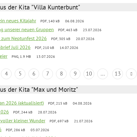
us der Kita "Villa Kunterbunt"
ein neues Kitajahr
PDF, 140 kB
06.08.2026
tag unserer neuen Gruppen
PDF, 463 kB
23.07.2026
o zum Neptunfest 2026
PDF, 305 kB
20.07.2026
nbrief Juli 2026
PDF, 210 kB
14.07.2026
eier
PNG, 1.9 MB
13.07.2026
4
5
6
7
8
9
10
...
13
us der Kita "Max und Moritz"
an 2026 (aktualisiert)
PDF, 215 kB
04.08.2026
2026
PDF, 244 kB
28.07.2026
 voller kleiner Wunder
PDF, 697 kB
21.07.2026
6
PDF, 286 kB
03.07.2026