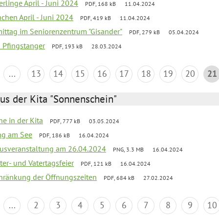
rlinge April - Juni 2024
PDF, 168 kB
11.04.2024
chen April - Juni 2024
PDF, 419 kB
11.04.2024
mittag im Seniorenzentrum "Gisander"
PDF, 279 kB
05.04.2024
a Pfingstanger
PDF, 193 kB
28.03.2024
...
13
14
15
16
17
18
19
20
21
us der Kita "Sonnenschein"
he in der Kita
PDF, 777 kB
03.05.2024
ang am See
PDF, 186 kB
16.04.2024
kusveranstaltung am 26.04.2024
PNG, 3.3 MB
16.04.2024
er- und Vatertagsfeier
PDF, 121 kB
16.04.2024
chränkung der Öffnungszeiten
PDF, 684 kB
27.02.2024
...
2
3
4
5
6
7
8
9
10