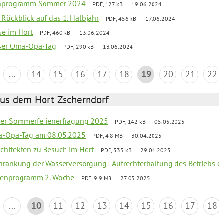
ienprogramm Sommer 2024
PDF, 127 kB
19.06.2024
f Rückblick auf das 1. Halbjahr
PDF, 456 kB
17.06.2024
se im Hort
PDF, 460 kB
13.06.2024
nser Oma-Opa-Tag
PDF, 290 kB
13.06.2024
...
14
15
16
17
18
19
20
21
22
aus dem Hort Zscherndorf
üler Sommerferienerfragung 2025
PDF, 142 kB
05.05.2025
a-Opa-Tag am 08.05.2025
PDF, 4.8 MB
30.04.2025
rchitekten zu Besuch im Hort
PDF, 533 kB
29.04.2025
chränkung der Wasserversorgung - Aufrechterhaltung des Betriebs 
rienprogramm 2. Woche
PDF, 9.9 MB
27.03.2025
...
10
11
12
13
14
15
16
17
18