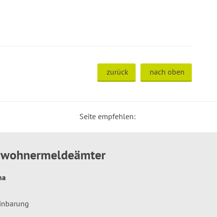
zurück
nach oben
Seite empfehlen:
inwohnermeldeämter
hna
einbarung