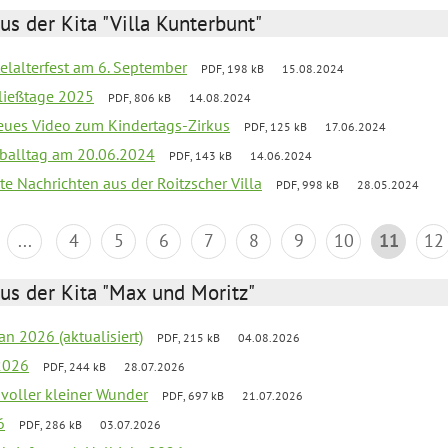
us der Kita "Villa Kunterbunt"
elalterfest am 6. September
PDF, 198 kB
15.08.2024
ließtage 2025
PDF, 806 kB
14.08.2024
neues Video zum Kindertags-Zirkus
PDF, 125 kB
17.06.2024
balltag am 20.06.2024
PDF, 143 kB
14.06.2024
te Nachrichten aus der Roitzscher Villa
PDF, 998 kB
28.05.2024
...
4
5
6
7
8
9
10
11
12
us der Kita "Max und Moritz"
an 2026 (aktualisiert)
PDF, 215 kB
04.08.2026
2026
PDF, 244 kB
28.07.2026
 voller kleiner Wunder
PDF, 697 kB
21.07.2026
6
PDF, 286 kB
03.07.2026