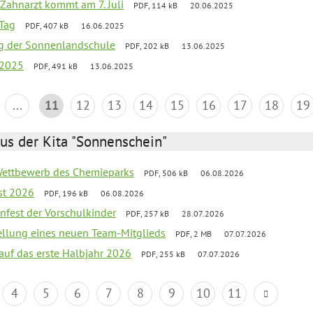
Zahnarzt kommt am 7. Juli
PDF, 114 kB
20.06.2025
Tag
PDF, 407 kB
16.06.2025
ung der Sonnenlandschule
PDF, 202 kB
13.06.2025
 2025
PDF, 491 kB
13.06.2025
...
11
12
13
14
15
16
17
18
19
us der Kita "Sonnenschein"
 Wettbewerb des Chemieparks
PDF, 506 kB
06.08.2026
st 2026
PDF, 196 kB
06.08.2026
enfest der Vorschulkinder
PDF, 257 kB
28.07.2026
tellung eines neuen Team-Mitglieds
PDF, 2 MB
07.07.2026
 auf das erste Halbjahr 2026
PDF, 255 kB
07.07.2026
4
5
6
7
8
9
10
11