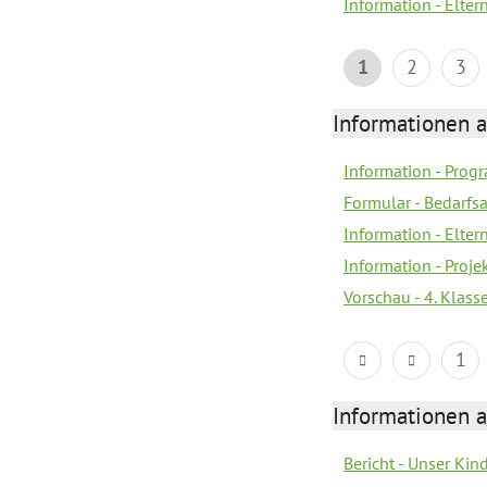
Information - Elter
1
2
3
Informationen 
Information - Prog
Formular - Bedarfs
Information - Elter
Information - Proj
Vorschau - 4. Klas
1
Informationen 
Bericht - Unser Kin