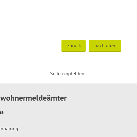
zurück
nach oben
Seite empfehlen:
inwohnermeldeämter
hna
einbarung