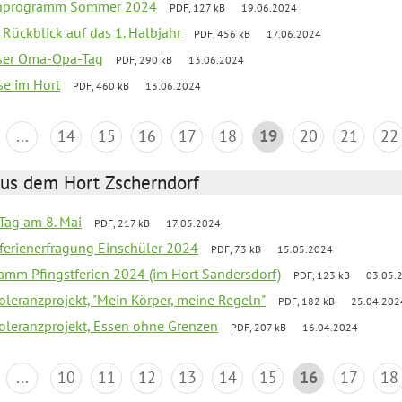
ienprogramm Sommer 2024
PDF, 127 kB
19.06.2024
f Rückblick auf das 1. Halbjahr
PDF, 456 kB
17.06.2024
nser Oma-Opa-Tag
PDF, 290 kB
13.06.2024
se im Hort
PDF, 460 kB
13.06.2024
...
14
15
16
17
18
19
20
21
22
aus dem Hort Zscherndorf
Tag am 8. Mai
PDF, 217 kB
17.05.2024
ferienerfragung Einschüler 2024
PDF, 73 kB
15.05.2024
ramm Pfingstferien 2024 (im Hort Sandersdorf)
PDF, 123 kB
03.05.
Toleranzprojekt, "Mein Körper, meine Regeln"
PDF, 182 kB
25.04.202
Toleranzprojekt, Essen ohne Grenzen
PDF, 207 kB
16.04.2024
...
10
11
12
13
14
15
16
17
18