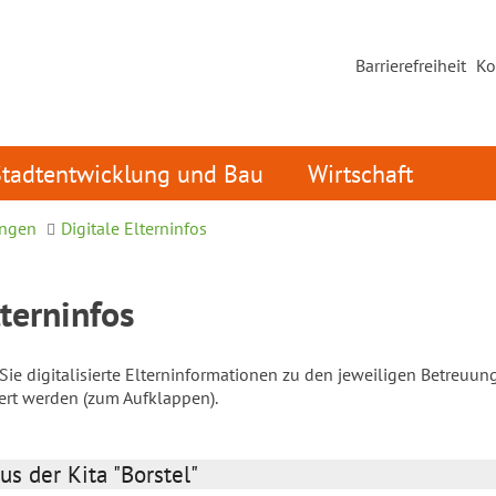
Barrierefreiheit
Ko
Stadtentwicklung und Bau
Wirtschaft
ungen
Digitale Elterninfos
lterninfos
ie digitalisierte Elterninformationen zu den jeweiligen Betreuun
iert werden (zum Aufklappen).
us der Kita "Borstel"