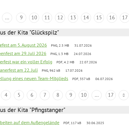
...
9
10
11
12
13
14
15
16
17
us der Kita "Glückspilz"
efest am 5. August 2026
PNG, 2.5 MB
31.07.2026
enfest am 29. Juli 2026
PNG, 1.3 MB
24.07.2026
erfest war ein voller Erfolg
PDF, 4.2 MB
22.07.2026
nerfest am 22. Juli
PNG, 962 kB
17.07.2026
tellung eines neuen Team-Mitglieds
PDF, 357 kB
06.07.2026
4
5
6
7
8
9
10
...
17
us der Kita "Pfingstanger"
arbeiten auf dem Außengelände
PDF, 117 kB
30.06.2025