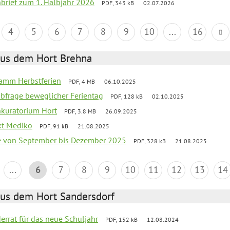
nbrief zum 1. Halbjahr 2026
PDF, 343 kB
02.07.2026
4
5
6
7
8
9
10
...
16
aus dem Hort Brehna
ramm Herbstferien
PDF, 4 MB
06.10.2025
abfrage beweglicher Ferientag
PDF, 128 kB
02.10.2025
nkuratorium Hort
PDF, 3.8 MB
26.09.2025
ekt Mediko
PDF, 91 kB
21.08.2025
se von September bis Dezember 2025
PDF, 328 kB
21.08.2025
...
6
7
8
9
10
11
12
13
14
aus dem Hort Sandersdorf
derrat für das neue Schuljahr
PDF, 152 kB
12.08.2024