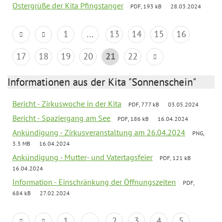
Ostergrüße der Kita Pfingstanger
PDF, 193 kB
28.03.2024
1
...
13
14
15
16
17
18
19
20
21
22
Informationen aus der Kita "Sonnenschein"
Bericht - Zirkuswoche in der Kita
PDF, 777 kB
03.05.2024
Bericht - Spaziergang am See
PDF, 186 kB
16.04.2024
Ankündigung - Zirkusveranstaltung am 26.04.2024
PNG,
3.3 MB
16.04.2024
Ankündigung - Mutter- und Vatertagsfeier
PDF, 121 kB
16.04.2024
Information - Einschränkung der Öffnungszeiten
PDF,
684 kB
27.02.2024
1
...
2
3
4
5