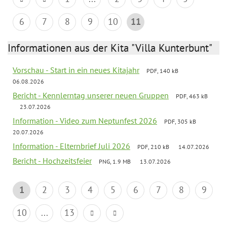
6
7
8
9
10
11
Informationen aus der Kita "Villa Kunterbunt"
Vorschau - Start in ein neues Kitajahr
PDF, 140 kB
06.08.2026
Bericht - Kennlerntag unserer neuen Gruppen
PDF, 463 kB
23.07.2026
Information - Video zum Neptunfest 2026
PDF, 305 kB
20.07.2026
Information - Elternbrief Juli 2026
PDF, 210 kB
14.07.2026
Bericht - Hochzeitsfeier
PNG, 1.9 MB
13.07.2026
1
2
3
4
5
6
7
8
9
10
...
13