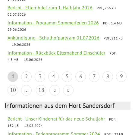
Bericht - Elternbrief zum 1. Halbjahr 2026
PDF, 236 kB
02.07.2026
Information - Programm Sommerferien 2026
PDF, 1.4 MB
29.06.2026
Ankündigung - Schulhofparty am 01.07.2026
PDF, 211 kB
19.06.2026
Information - Rückblick Elternabend Einschüler
PDF,
4.3 MB
15.06.2026
1
2
3
4
5
6
7
8
9
10
...
18
Informationen aus dem Hort Sandersdorf
Bericht - Unser Kinderrat für das neue Schuljahr
PDF,
152 kB
12.08.2024
Information - Ferienprogramm Sommer 2024
PDF, 127 kB