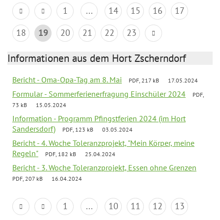
1
...
14
15
16
17
18
19
20
21
22
23
Informationen aus dem Hort Zscherndorf
Bericht - Oma-Opa-Tag am 8. Mai
PDF, 217 kB
17.05.2024
Formular - Sommerferienerfragung Einschüler 2024
PDF,
73 kB
15.05.2024
Information - Programm Pfingstferien 2024 (im Hort
Sandersdorf)
PDF, 123 kB
03.05.2024
Bericht - 4. Woche Toleranzprojekt, "Mein Körper, meine
Regeln"
PDF, 182 kB
25.04.2024
Bericht - 3. Woche Toleranzprojekt, Essen ohne Grenzen
PDF, 207 kB
16.04.2024
1
...
10
11
12
13