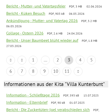
Bericht - Mutter- und Vatertagsfeier
PDF, 3 MB
02.06.2026
Bericht - Küken Besuch
PDF, 903 kB
06.05.2026
Ankündigung - Mutter- und Vatertag 2026
PDF, 3.2 MB
06.05.2026
Collage - Ostern 2026
PDF, 2.6 MB
24.04.2026
Bericht - Unser Baumbeet blüht wieder auf
PDF, 1.8 MB
27.03.2026
1
...
2
3
4
5
6
7
8
9
10
11
Informationen aus der Kita "Villa Kunterbunt"
Information - Schließtage 2026
PDF, 593 kB
15.07.2025
Information - Elternbrief
PDF, 90 kB
01.07.2025
Bericht - Die Zuckertüten-Igel verabschieden sich
PDF,