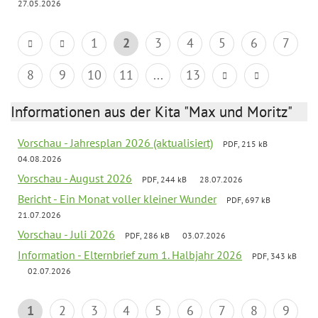
27.05.2026
1
2
3
4
5
6
7
8
9
10
11
...
13
Informationen aus der Kita "Max und Moritz"
Vorschau - Jahresplan 2026 (aktualisiert)
PDF, 215 kB
04.08.2026
Vorschau - August 2026
PDF, 244 kB
28.07.2026
Bericht - Ein Monat voller kleiner Wunder
PDF, 697 kB
21.07.2026
Vorschau - Juli 2026
PDF, 286 kB
03.07.2026
Information - Elternbrief zum 1. Halbjahr 2026
PDF, 343 kB
02.07.2026
1
2
3
4
5
6
7
8
9