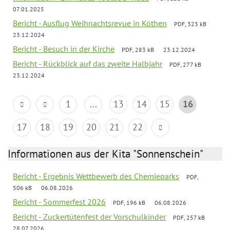
07.01.2025
Bericht - Ausflug Weihnachtsrevue in Köthen
PDF, 323 kB
23.12.2024
Bericht - Besuch in der Kirche
PDF, 283 kB
23.12.2024
Bericht - Rückblick auf das zweite Halbjahr
PDF, 277 kB
23.12.2024
1
...
13
14
15
16
17
18
19
20
21
22
Informationen aus der Kita "Sonnenschein"
Bericht - Ergebnis Wettbewerb des Chemieparks
PDF,
506 kB
06.08.2026
Bericht - Sommerfest 2026
PDF, 196 kB
06.08.2026
Bericht - Zuckertütenfest der Vorschulkinder
PDF, 257 kB
28.07.2026