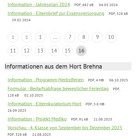
Information - Jahresplan 2024
PDF, 482 kB
04.03.2024
Information - Elternbrief zur Essensversorgung
PDF, 328 kB
29.02.2024
1
...
7
8
9
10
11
12
13
14
15
16
Informationen aus dem Hort Brehna
Information - Programm Herbstferien
PDF, 4 MB
06.10.2025
Formular - Bedarfsabfrage beweglicher Ferientag
PDF,
128 kB
02.10.2025
Information - Elternkuratorium Hort
PDF, 3.8 MB
26.09.2025
Information - Projekt Mediko
PDF, 91 kB
21.08.2025
Vorschau - 4. Klasse von September bis Dezember 2025
PDF, 328 kB
21.08.2025