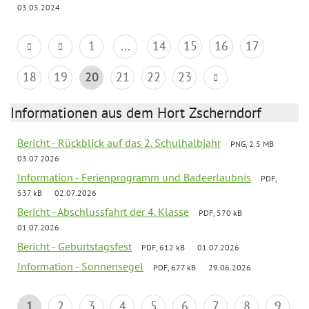
03.05.2024
1
...
14
15
16
17
18
19
20
21
22
23
Informationen aus dem Hort Zscherndorf
Bericht - Rückblick auf das 2. Schulhalbjahr
PNG, 2.5 MB
03.07.2026
Information - Ferienprogramm und Badeerlaubnis
PDF,
537 kB
02.07.2026
Bericht - Abschlussfahrt der 4. Klasse
PDF, 570 kB
01.07.2026
Bericht - Geburtstagsfest
PDF, 612 kB
01.07.2026
Information - Sonnensegel
PDF, 677 kB
29.06.2026
1
2
3
4
5
6
7
8
9