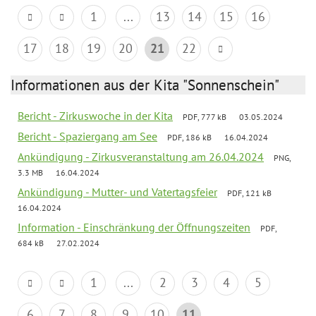
1
...
13
14
15
16
17
18
19
20
21
22
Informationen aus der Kita "Sonnenschein"
Bericht - Zirkuswoche in der Kita
PDF, 777 kB
03.05.2024
Bericht - Spaziergang am See
PDF, 186 kB
16.04.2024
Ankündigung - Zirkusveranstaltung am 26.04.2024
PNG,
3.3 MB
16.04.2024
Ankündigung - Mutter- und Vatertagsfeier
PDF, 121 kB
16.04.2024
Information - Einschränkung der Öffnungszeiten
PDF,
684 kB
27.02.2024
1
...
2
3
4
5
6
7
8
9
10
11