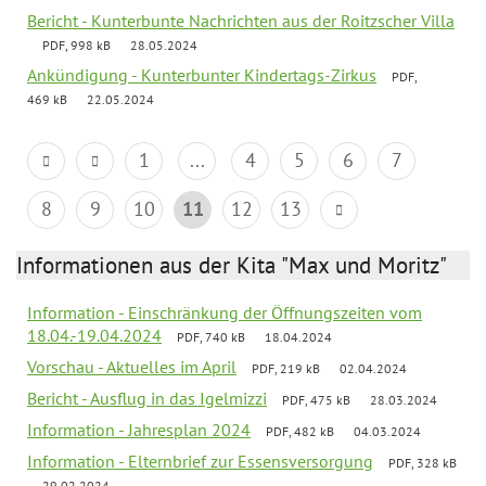
Bericht - Kunterbunte Nachrichten aus der Roitzscher Villa
PDF, 998 kB
28.05.2024
Ankündigung - Kunterbunter Kindertags-Zirkus
PDF,
469 kB
22.05.2024
1
...
4
5
6
7
8
9
10
11
12
13
Informationen aus der Kita "Max und Moritz"
Information - Einschränkung der Öffnungszeiten vom
18.04.-19.04.2024
PDF, 740 kB
18.04.2024
Vorschau - Aktuelles im April
PDF, 219 kB
02.04.2024
Bericht - Ausflug in das Igelmizzi
PDF, 475 kB
28.03.2024
Information - Jahresplan 2024
PDF, 482 kB
04.03.2024
Information - Elternbrief zur Essensversorgung
PDF, 328 kB
29.02.2024