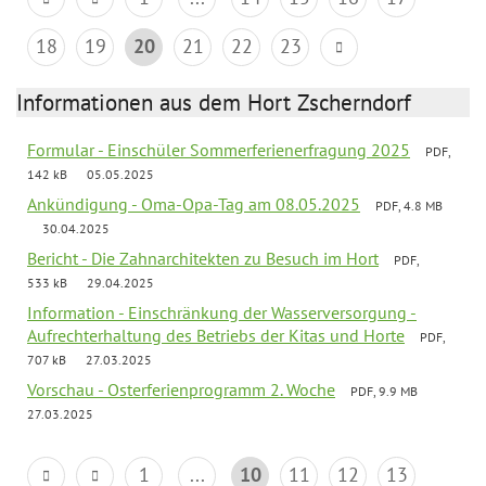
18
19
20
21
22
23
Informationen aus dem Hort Zscherndorf
Formular - Einschüler Sommerferienerfragung 2025
PDF,
142 kB
05.05.2025
Ankündigung - Oma-Opa-Tag am 08.05.2025
PDF, 4.8 MB
30.04.2025
Bericht - Die Zahnarchitekten zu Besuch im Hort
PDF,
533 kB
29.04.2025
Information - Einschränkung der Wasserversorgung -
Aufrechterhaltung des Betriebs der Kitas und Horte
PDF,
707 kB
27.03.2025
Vorschau - Osterferienprogramm 2. Woche
PDF, 9.9 MB
27.03.2025
1
...
10
11
12
13