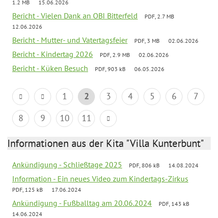
1.2 MB
15.06.2026
Bericht - Vielen Dank an OBI Bitterfeld
PDF, 2.7 MB
12.06.2026
Bericht - Mutter- und Vatertagsfeier
PDF, 3 MB
02.06.2026
Bericht - Kindertag 2026
PDF, 2.9 MB
02.06.2026
Bericht - Küken Besuch
PDF, 903 kB
06.05.2026
1
2
3
4
5
6
7
8
9
10
11
Informationen aus der Kita "Villa Kunterbunt"
Ankündigung - Schließtage 2025
PDF, 806 kB
14.08.2024
Information - Ein neues Video zum Kindertags-Zirkus
PDF, 125 kB
17.06.2024
Ankündigung - Fußballtag am 20.06.2024
PDF, 143 kB
14.06.2024