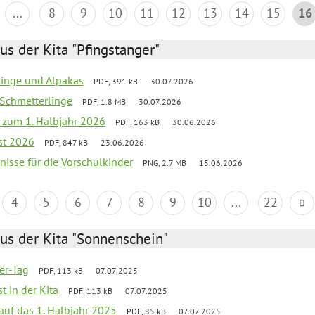
...
8
9
10
11
12
13
14
15
16
us der Kita "Pfingstanger"
rlinge und Alpakas
PDF, 391 kB
30.07.2026
 Schmetterlinge
PDF, 1.8 MB
30.07.2026
ef zum 1. Halbjahr 2026
PDF, 163 kB
30.06.2026
st 2026
PDF, 847 kB
23.06.2026
bnisse für die Vorschulkinder
PNG, 2.7 MB
15.06.2026
4
5
6
7
8
9
10
...
22
us der Kita "Sonnenschein"
ter-Tag
PDF, 113 kB
07.07.2025
t in der Kita
PDF, 113 kB
07.07.2025
 auf das 1. Halbjahr 2025
PDF, 85 kB
07.07.2025