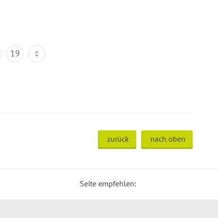
19
zurück
nach oben
Seite empfehlen: