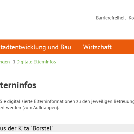
Barrierefreiheit
Ko
Stadtentwicklung und Bau
Wirtschaft
ungen
Digitale Elterninfos
lterninfos
ie digitalisierte Elterninformationen zu den jeweiligen Betreuun
iert werden (zum Aufklappen).
us der Kita "Borstel"