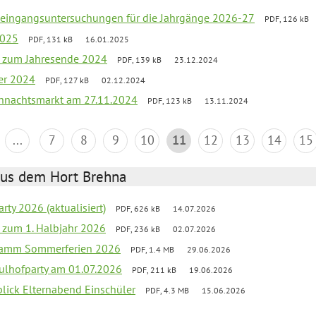
uleingangsuntersuchungen für die Jahrgänge 2026-27
PDF, 126 kB
2025
PDF, 131 kB
16.01.2025
ef zum Jahresende 2024
PDF, 139 kB
23.12.2024
er 2024
PDF, 127 kB
02.12.2024
hnachtsmarkt am 27.11.2024
PDF, 123 kB
13.11.2024
...
7
8
9
10
11
12
13
14
15
aus dem Hort Brehna
rty 2026 (aktualisiert)
PDF, 626 kB
14.07.2026
ef zum 1. Halbjahr 2026
PDF, 236 kB
02.07.2026
gramm Sommerferien 2026
PDF, 1.4 MB
29.06.2026
ulhofparty am 01.07.2026
PDF, 211 kB
19.06.2026
blick Elternabend Einschüler
PDF, 4.3 MB
15.06.2026