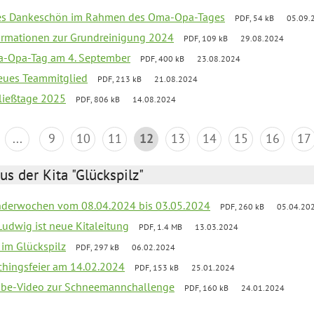
ßes Dankeschön im Rahmen des Oma-Opa-Tages
PDF, 54 kB
05.09.
ormationen zur Grundreinigung 2024
PDF, 109 kB
29.08.2024
-Opa-Tag am 4. September
PDF, 400 kB
23.08.2024
neues Teammitglied
PDF, 213 kB
21.08.2024
ließtage 2025
PDF, 806 kB
14.08.2024
...
9
10
11
12
13
14
15
16
17
us der Kita "Glückspilz"
derwochen vom 08.04.2024 bis 03.05.2024
PDF, 260 kB
05.04.20
Ludwig ist neue Kitaleitung
PDF, 1.4 MB
13.03.2024
r im Glückspilz
PDF, 297 kB
06.02.2024
chingsfeier am 14.02.2024
PDF, 153 kB
25.01.2024
tube-Video zur Schneemannchallenge
PDF, 160 kB
24.01.2024