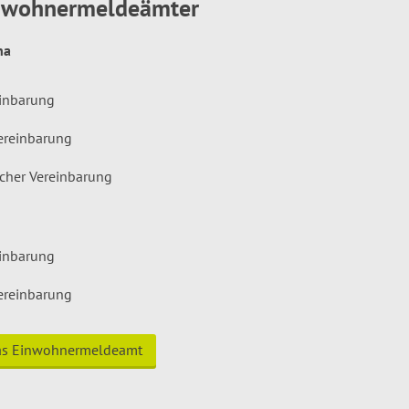
inwohnermeldeämter
hna
einbarung
ereinbarung
icher Vereinbarung
einbarung
ereinbarung
das Einwohnermeldeamt