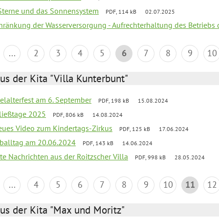
, Sterne und das Sonnensystem
PDF, 114 kB
02.07.2025
chränkung der Wasserversorgung - Aufrechterhaltung des Betriebs 
...
2
3
4
5
6
7
8
9
10
us der Kita "Villa Kunterbunt"
elalterfest am 6. September
PDF, 198 kB
15.08.2024
ließtage 2025
PDF, 806 kB
14.08.2024
neues Video zum Kindertags-Zirkus
PDF, 125 kB
17.06.2024
balltag am 20.06.2024
PDF, 143 kB
14.06.2024
te Nachrichten aus der Roitzscher Villa
PDF, 998 kB
28.05.2024
...
4
5
6
7
8
9
10
11
12
us der Kita "Max und Moritz"