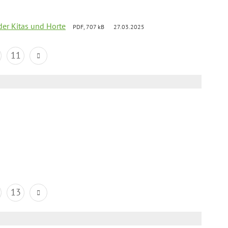
der Kitas und Horte
PDF, 707 kB
27.03.2025
11
13