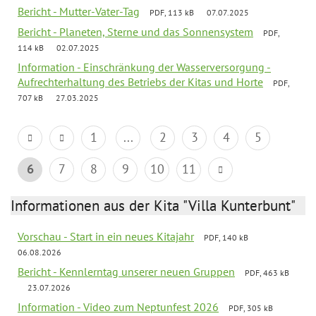
Bericht - Mutter-Vater-Tag
PDF, 113 kB
07.07.2025
Bericht - Planeten, Sterne und das Sonnensystem
PDF,
114 kB
02.07.2025
Information - Einschränkung der Wasserversorgung -
Aufrechterhaltung des Betriebs der Kitas und Horte
PDF,
707 kB
27.03.2025
1
...
2
3
4
5
6
7
8
9
10
11
Informationen aus der Kita "Villa Kunterbunt"
Vorschau - Start in ein neues Kitajahr
PDF, 140 kB
06.08.2026
Bericht - Kennlerntag unserer neuen Gruppen
PDF, 463 kB
23.07.2026
Information - Video zum Neptunfest 2026
PDF, 305 kB