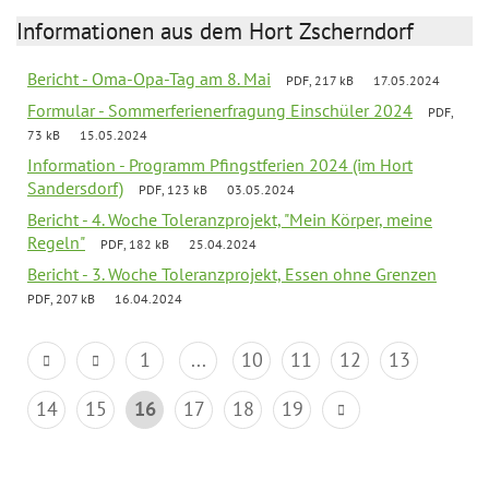
Informationen aus dem Hort Zscherndorf
Bericht - Oma-Opa-Tag am 8. Mai
PDF, 217 kB
17.05.2024
Formular - Sommerferienerfragung Einschüler 2024
PDF,
73 kB
15.05.2024
Information - Programm Pfingstferien 2024 (im Hort
Sandersdorf)
PDF, 123 kB
03.05.2024
Bericht - 4. Woche Toleranzprojekt, "Mein Körper, meine
Regeln"
PDF, 182 kB
25.04.2024
Bericht - 3. Woche Toleranzprojekt, Essen ohne Grenzen
PDF, 207 kB
16.04.2024
1
...
10
11
12
13
14
15
16
17
18
19