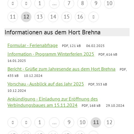
1
...
7
8
9
10
11
12
13
14
15
16
Informationen aus dem Hort Brehna
Formular - Ferienabfrage
PDF, 121 kB
06.02.2025
Information - Programm Winterferien 2025
PDF, 616 kB
16.01.2025
Bericht - Grüße zum Jahresende aus dem Hort Brehna
PDF,
435 kB
10.12.2024
Vorschau - Ausblick auf das Jahr 2025
PDF, 353 kB
10.12.2024
Ankündigung - Einladung zur Eröffnung des
Verbindungsbaues am 15.11.2024
PDF, 168 kB
29.10.2024
1
...
9
10
11
12