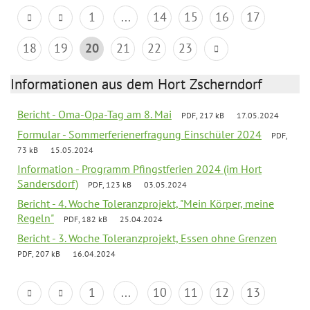
1
...
14
15
16
17
18
19
20
21
22
23
Informationen aus dem Hort Zscherndorf
Bericht - Oma-Opa-Tag am 8. Mai
PDF, 217 kB
17.05.2024
Formular - Sommerferienerfragung Einschüler 2024
PDF,
73 kB
15.05.2024
Information - Programm Pfingstferien 2024 (im Hort
Sandersdorf)
PDF, 123 kB
03.05.2024
Bericht - 4. Woche Toleranzprojekt, "Mein Körper, meine
Regeln"
PDF, 182 kB
25.04.2024
Bericht - 3. Woche Toleranzprojekt, Essen ohne Grenzen
PDF, 207 kB
16.04.2024
1
...
10
11
12
13