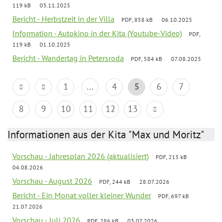
119 kB
03.11.2025
Bericht - Herbstzeit in der Villa
PDF, 858 kB
06.10.2025
Information - Autokino in der Kita (Youtube-Video)
PDF,
119 kB
01.10.2025
Bericht - Wandertag in Petersroda
PDF, 584 kB
07.08.2025
1
...
4
5
6
7
8
9
10
11
12
13
Informationen aus der Kita "Max und Moritz"
Vorschau - Jahresplan 2026 (aktualisiert)
PDF, 215 kB
04.08.2026
Vorschau - August 2026
PDF, 244 kB
28.07.2026
Bericht - Ein Monat voller kleiner Wunder
PDF, 697 kB
21.07.2026
Vorschau - Juli 2026
PDF, 286 kB
03.07.2026