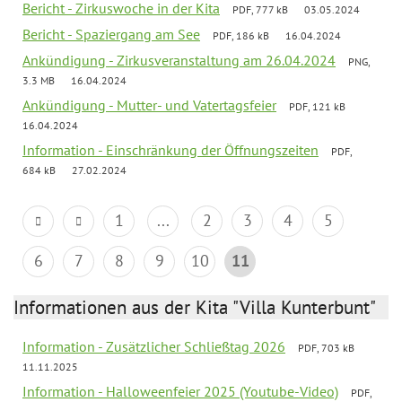
Bericht - Zirkuswoche in der Kita
PDF, 777 kB
03.05.2024
Bericht - Spaziergang am See
PDF, 186 kB
16.04.2024
Ankündigung - Zirkusveranstaltung am 26.04.2024
PNG,
3.3 MB
16.04.2024
Ankündigung - Mutter- und Vatertagsfeier
PDF, 121 kB
16.04.2024
Information - Einschränkung der Öffnungszeiten
PDF,
684 kB
27.02.2024
1
...
2
3
4
5
6
7
8
9
10
11
Informationen aus der Kita "Villa Kunterbunt"
Information - Zusätzlicher Schließtag 2026
PDF, 703 kB
11.11.2025
Information - Halloweenfeier 2025 (Youtube-Video)
PDF,