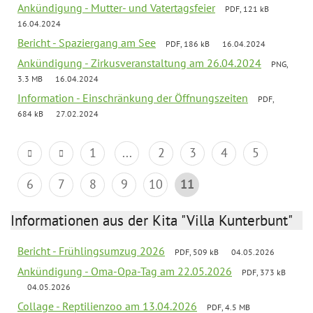
Ankündigung - Mutter- und Vatertagsfeier
PDF, 121 kB
16.04.2024
Bericht - Spaziergang am See
PDF, 186 kB
16.04.2024
Ankündigung - Zirkusveranstaltung am 26.04.2024
PNG,
3.3 MB
16.04.2024
Information - Einschränkung der Öffnungszeiten
PDF,
684 kB
27.02.2024
1
...
2
3
4
5
6
7
8
9
10
11
Informationen aus der Kita "Villa Kunterbunt"
Bericht - Frühlingsumzug 2026
PDF, 509 kB
04.05.2026
Ankündigung - Oma-Opa-Tag am 22.05.2026
PDF, 373 kB
04.05.2026
Collage - Reptilienzoo am 13.04.2026
PDF, 4.5 MB