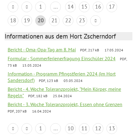
1
...
14
15
16
17
18
19
20
21
22
23
Informationen aus dem Hort Zscherndorf
Bericht - Oma-Opa-Tag am 8. Mai
PDF, 217 kB
17.05.2024
Formular - Sommerferienerfragung Einschüler 2024
PDF,
73 kB
15.05.2024
Information - Programm Pfingstferien 2024 (im Hort
Sandersdorf)
PDF, 123 kB
03.05.2024
Bericht - 4. Woche Toleranzprojekt, "Mein Körper, meine
Regeln"
PDF, 182 kB
25.04.2024
Bericht - 3. Woche Toleranzprojekt, Essen ohne Grenzen
PDF, 207 kB
16.04.2024
1
...
10
11
12
13