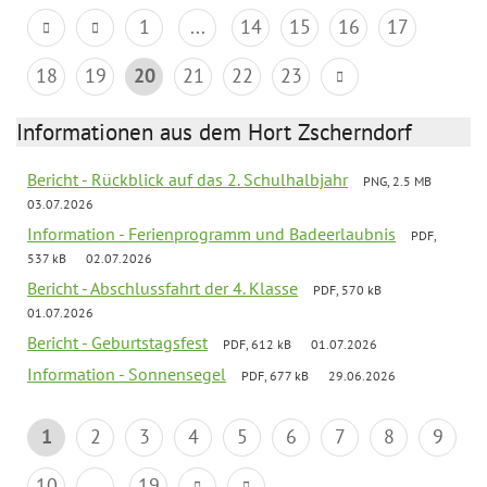
1
...
14
15
16
17
18
19
20
21
22
23
Informationen aus dem Hort Zscherndorf
Bericht - Rückblick auf das 2. Schulhalbjahr
PNG, 2.5 MB
03.07.2026
Information - Ferienprogramm und Badeerlaubnis
PDF,
537 kB
02.07.2026
Bericht - Abschlussfahrt der 4. Klasse
PDF, 570 kB
01.07.2026
Bericht - Geburtstagsfest
PDF, 612 kB
01.07.2026
Information - Sonnensegel
PDF, 677 kB
29.06.2026
1
2
3
4
5
6
7
8
9
10
...
19