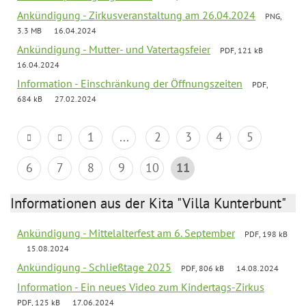
Ankündigung - Zirkusveranstaltung am 26.04.2024
PNG,
3.3 MB
16.04.2024
Ankündigung - Mutter- und Vatertagsfeier
PDF, 121 kB
16.04.2024
Information - Einschränkung der Öffnungszeiten
PDF,
684 kB
27.02.2024
1
...
2
3
4
5
6
7
8
9
10
11
Informationen aus der Kita "Villa Kunterbunt"
Ankündigung - Mittelalterfest am 6. September
PDF, 198 kB
15.08.2024
Ankündigung - Schließtage 2025
PDF, 806 kB
14.08.2024
Information - Ein neues Video zum Kindertags-Zirkus
PDF, 125 kB
17.06.2024