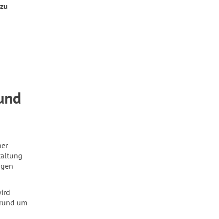
 zu
und
ner
taltung
ngen
ird
 rund um