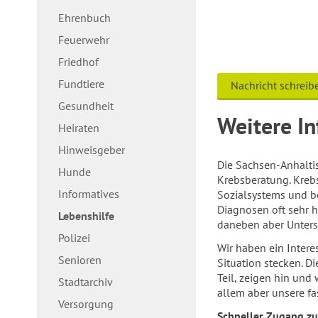
Ehrenbuch
Feuerwehr
Friedhof
Fundtiere
Nachricht schreib
Gesundheit
Weitere I
Heiraten
Hinweisgeber
Die Sachsen-Anhaltis
Hunde
Krebsberatung. Kreb
Informatives
Sozialsystems und be
Diagnosen oft sehr h
Lebenshilfe
daneben aber Unters
Polizei
Wir haben ein Intere
Senioren
Situation stecken. D
Teil, zeigen hin und
Stadtarchiv
allem aber unsere f
Versorgung
Schneller Zugang zu