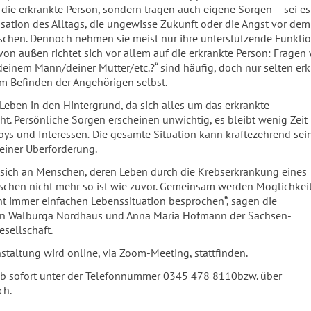
r die erkrankte Person, sondern tragen auch eigene Sorgen – sei es
sation des Alltags, die ungewisse Zukunft oder die Angst vor dem
schen. Dennoch nehmen sie meist nur ihre unterstützende Funktio
on außen richtet sich vor allem auf die erkrankte Person: Fragen 
deinem Mann/deiner Mutter/etc.?“ sind häufig, doch nur selten er
m Befinden der Angehörigen selbst.
 Leben in den Hintergrund, da sich alles um das erkrankte
ht. Persönliche Sorgen erscheinen unwichtig, es bleibt wenig Zeit
bys und Interessen
.
Die gesamte Situation kann kräftezehrend sei
 einer Überforderung.
t sich an Menschen, deren Leben durch die Krebserkrankung eines
hen nicht mehr so ist wie zuvor. Gemeinsam werden Möglichkeit
ht immer einfachen Lebenssituation besprochen“, sagen die
n Walburga Nordhaus und Anna Maria Hofmann der Sachsen-
sellschaft.
nstaltung wird online, via Zoom-Meeting, stattfinden.
b sofort unter der Telefonnummer 0345 478 8110bzw. über
ch.