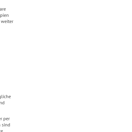
are
apien
 weiter
liche
und
r per
n sind
te