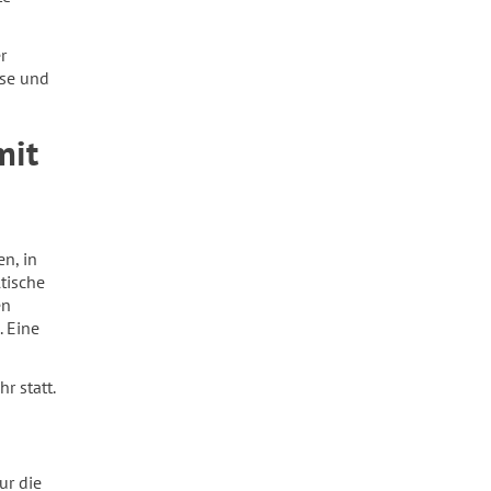
r
se und
mit
n, in
tische
en
 Eine
r statt.
ur die