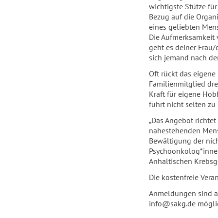
wichtigste Stütze fü
Bezug auf die Organi
eines geliebten Men
Die Aufmerksamkeit v
geht es deiner Frau/
sich jemand nach de
Oft rückt das eigene
Familienmitglied dre
Kraft für eigene Hob
führt nicht selten zu
„Das Angebot richte
nahestehenden Mensc
Bewältigung der nic
Psychoonkolog*inne
Anhaltischen Krebsge
Die kostenfreie Vera
Anmeldungen sind a
info@sakg.de mögli