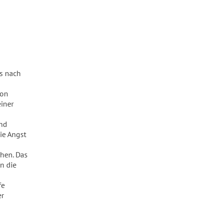
s nach
von
einer
und
ie Angst
chen. Das
n die
fe
er