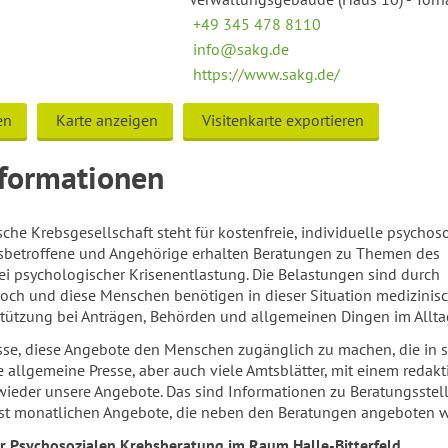
+49 345 478 8110
info@sakg.de
https://www.sakg.de/
en
Karte anzeigen
Visitenkarte exportieren
nformationen
che Krebsgesellschaft steht für kostenfreie, individuelle psychos
sbetroffene und Angehörige erhalten Beratungen zu Themen des
i psychologischer Krisenentlastung. Die Belastungen sind durch
och und diese Menschen benötigen in dieser Situation medizinisc
tützung bei Anträgen, Behörden und allgemeinen Dingen im Allta
sse, diese Angebote den Menschen zugänglich zu machen, die in s
ie allgemeine Presse, aber auch viele Amtsblätter, mit einem redak
 wieder unsere Angebote. Das sind Informationen zu Beratungsstell
ast monatlichen Angebote, die neben den Beratungen angeboten 
r Psychosozialen Krebsberatung im Raum Halle-Bitterfeld