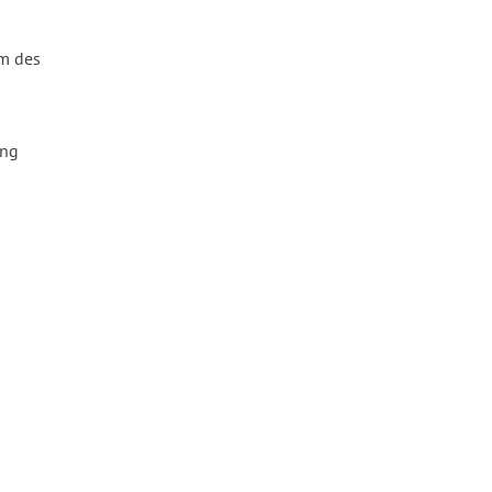
um des
ung