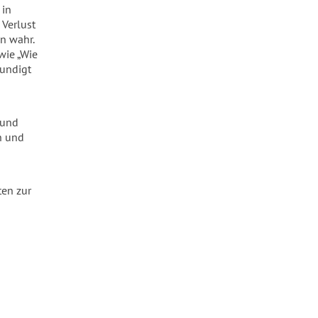
 in
 Verlust
n wahr.
wie „Wie
kundigt
 und
n und
en zur