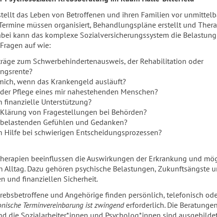
tellt das Leben von Betroffenen und ihren Familien vor unmittelb
Termine müssen organisiert, Behandlungspläne erstellt und Ther
abei kann das komplexe Sozialversicherungssystem die Belastung
Fragen auf wie:
nträge zum Schwerbehindertenausweis, der Rehabilitation oder
ngsrente?
 mich, wenn das Krankengeld ausläuft?
ei der Pflege eines mir nahestehenden Menschen?
finanzielle Unterstützung?
er Klärung von Fragestellungen bei Behörden?
ei belastenden Gefühlen und Gedanken?
Hilfe bei schwierigen Entscheidungsprozessen?
erapien beeinflussen die Auswirkungen der Erkrankung und mög
Alltag. Dazu gehören psychische Belastungen, Zukunftsängste 
n und finanziellen Sicherheit.
rebsbetroffene und Angehörige finden persönlich, telefonisch ode
fonische Terminvereinbarung ist zwingend
erforderlich. Die Beratunge
und die Sozialarbeiter*innen und Psycholog*innen sind ausgebilde