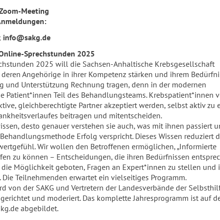
: Zoom-Meeting
Anmeldungen:
; info@sakg.de
 Online-Sprechstunden 2025
chstunden 2025 will die Sachsen-Anhaltische Krebsgesellschaft
 deren Angehörige in ihrer Kompetenz stärken und ihrem Bedürfni
ng und Unterstützung Rechnung tragen, denn in der modernen
ie Patient*innen Teil des Behandlungsteams. Krebspatient*innen 
ive, gleichberechtigte Partner akzeptiert werden, selbst aktiv zu 
ankheitsverlaufes beitragen und mitentscheiden.
issen, desto genauer verstehen sie auch, was mit ihnen passiert 
Behandlungsmethode Erfolg verspricht. Dieses Wissen reduziert d
ertgefühl. Wir wollen den Betroffenen ermöglichen, „Informierte
ffen zu können – Entscheidungen, die ihren Bedürfnissen entspre
 die Möglichkeit geboten, Fragen an Expert*innen zu stellen und i
 Die Teilnehmenden erwartet ein vielseitiges Programm.
rd von der SAKG und Vertretern der Landesverbände der Selbsthil
gerichtet und moderiert. Das komplette Jahresprogramm ist auf d
kg.de abgebildet.