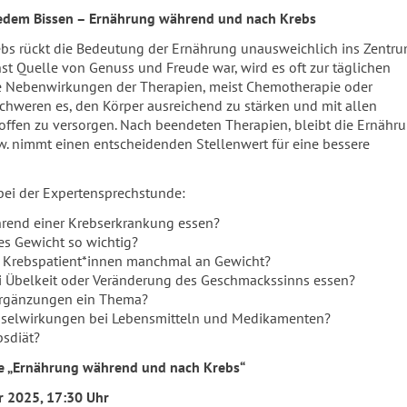
jedem Bissen – Ernährung während und nach Krebs
ebs rückt die Bedeutung der Ernährung unausweichlich ins Zentr
nst Quelle von Genuss und Freude war, wird es oft zur täglichen
e Nebenwirkungen der Therapien, meist Chemotherapie oder
schweren es, den Körper ausreichend zu stärken und mit allen
ffen zu versorgen. Nach beendeten Therapien, bleibt die Ernähr
w. nimmt einen entscheidenden Stellenwert für eine bessere
ei der Expertensprechstunde:
hrend einer Krebserkrankung essen?
es Gewicht so wichtig?
 Krebspatient*innen manchmal an Gewicht?
i Übelkeit oder Veränderung des Geschmackssinns essen?
rgänzungen ein Thema?
hselwirkungen bei Lebensmitteln und Medikamenten?
bsdiät?
e „Ernährung während und nach Krebs“
r 2025, 17:30 Uhr