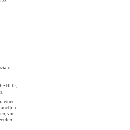
oziale
he Hilfe,
g.
o einer
tionellen
en, vor
werden.