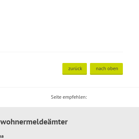
zurück
nach oben
Seite empfehlen:
inwohnermeldeämter
hna