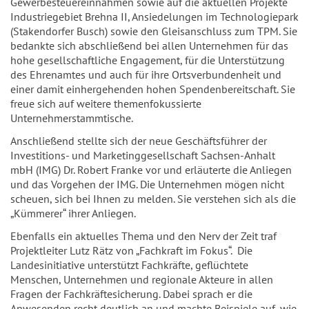
Gewerbesteuereinnahmen sowie auf die aktuellen Projekte
Industriegebiet Brehna II, Ansiedelungen im Technologiepark
(Stakendorfer Busch) sowie den Gleisanschluss zum TPM. Sie
bedankte sich abschließend bei allen Unternehmen für das
hohe gesellschaftliche Engagement, für die Unterstützung
des Ehrenamtes und auch für ihre Ortsverbundenheit und
einer damit einhergehenden hohen Spendenbereitschaft. Sie
freue sich auf weitere themenfokussierte
Unternehmerstammtische.
Anschließend stellte sich der neue Geschäftsführer der
Investitions- und Marketinggesellschaft Sachsen-Anhalt
mbH (IMG) Dr. Robert Franke vor und erläuterte die Anliegen
und das Vorgehen der IMG. Die Unternehmen mögen nicht
scheuen, sich bei Ihnen zu melden. Sie verstehen sich als die
„Kümmerer“ ihrer Anliegen.
Ebenfalls ein aktuelles Thema und den Nerv der Zeit traf
Projektleiter Lutz Rätz von „Fachkraft im Fokus“. Die
Landesinitiative unterstützt Fachkräfte, geflüchtete
Menschen, Unternehmen und regionale Akteure in allen
Fragen der Fachkräftesicherung. Dabei sprach er die
Anwesenden recht deutlich an und machte Beispiele auf, wie