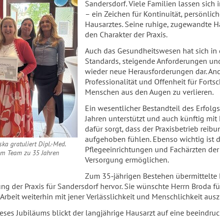
Sandersdorf. Viele Familien lassen sic
– ein Zeichen für Kontinuität, persönlic
Hausarztes. Seine ruhige, zugewandte H
den Charakter der Praxis.
Auch das Gesundheitswesen hat sich in 
Standards, steigende Anforderungen un
wieder neue Herausforderungen dar. An
Professionalität und Offenheit für Forts
Menschen aus den Augen zu verlieren.
Ein wesentlicher Bestandteil des Erfolgs
Jahren unterstützt und auch künftig mi
dafür sorgt, dass der Praxisbetrieb reib
aufgehoben fühlen. Ebenso wichtig ist
ska gratuliert Dipl.-Med.
Pflegeeinrichtungen und Fachärzten de
em Team zu 35 Jahren
Versorgung ermöglichen.
Zum 35‑jährigen Bestehen übermittelte 
ng der Praxis für Sandersdorf hervor. Sie wünschte Herrn Broda f
 Arbeit weiterhin mit jener Verlässlichkeit und Menschlichkeit ausz
eses Jubiläums blickt der langjährige Hausarzt auf eine beeindruc