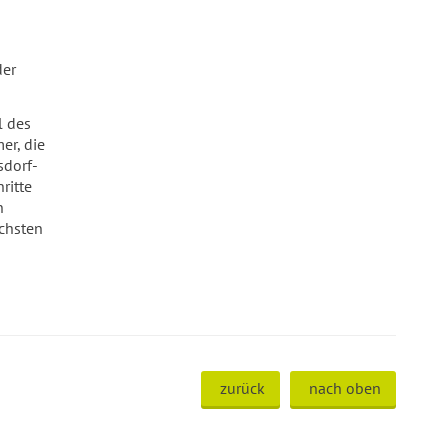
der
l des
er, die
sdorf-
ritte
n
chsten
zurück
nach oben