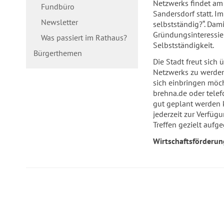
Netzwerks findet am
Fundbüro
Sandersdorf statt. I
Newsletter
selbstständig?“. Dam
Gründungsinteressier
Was passiert im Rathaus?
Selbstständigkeit.
Bürgerthemen
Die Stadt freut sich 
Netzwerks zu werden
sich einbringen möch
brehna.de oder telef
gut geplant werden k
jederzeit zur Verf
Treffen gezielt aufge
Wirtschaftsförderun