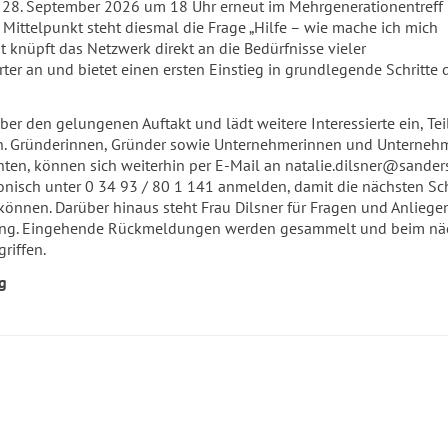
 28. September 2026 um 18 Uhr erneut im Mehrgenerationentreff
m Mittelpunkt steht diesmal die Frage „Hilfe – wie mache ich mich
it knüpft das Netzwerk direkt an die Bedürfnisse vieler
ter an und bietet einen ersten Einstieg in grundlegende Schritte 
über den gelungenen Auftakt und lädt weitere Interessierte ein, Tei
. Gründerinnen, Gründer sowie Unternehmerinnen und Unternehm
ten, können sich weiterhin per E-Mail an natalie.dilsner@sander
onisch unter 0 34 93 / 80 1 141 anmelden, damit die nächsten Sch
önnen. Darüber hinaus steht Frau Dilsner für Fragen und Anliege
ügung. Eingehende Rückmeldungen werden gesammelt und beim nä
griffen.
g