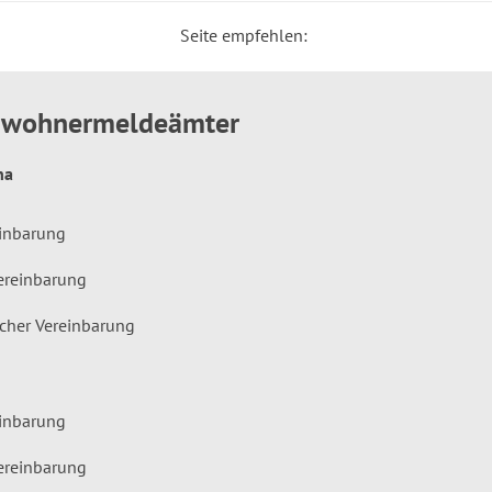
Seite empfehlen:
inwohnermeldeämter
hna
einbarung
ereinbarung
icher Vereinbarung
einbarung
ereinbarung