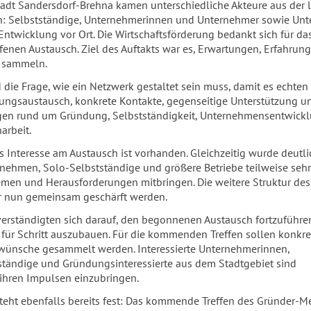
tadt Sandersdorf-Brehna kamen unterschiedliche Akteure aus der 
: Selbstständige, Unternehmerinnen und Unternehmer sowie Unte
 Entwicklung vor Ort. Die Wirtschaftsförderung bedankt sich für da
fenen Austausch. Ziel des Auftakts war es, Erwartungen, Erfahrun
u sammeln.
 die Frage, wie ein Netzwerk gestaltet sein muss, damit es echte
hrungsaustausch, konkrete Kontakte, gegenseitige Unterstützung u
agen rund um Gründung, Selbstständigkeit, Unternehmensentwick
arbeit.
s Interesse am Austausch ist vorhanden. Gleichzeitig wurde deutli
rnehmen, Solo-Selbstständige und größere Betriebe teilweise sehr
emen und Herausforderungen mitbringen. Die weitere Struktur des
r nun gemeinsam geschärft werden.
erständigten sich darauf, den begonnenen Austausch fortzuführe
 für Schritt auszubauen. Für die kommenden Treffen sollen konkre
ünsche gesammelt werden. Interessierte Unternehmerinnen,
ständige und Gründungsinteressierte aus dem Stadtgebiet sind
 ihren Impulsen einzubringen.
teht ebenfalls bereits fest: Das kommende Treffen des Gründer-M