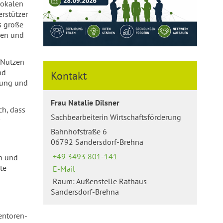
lokalen
rstützer
s große
gen und
n Nutzen
nd
Kontakt
lung und
Frau Natalie Dilsner
ch, dass
Sachbearbeiterin Wirtschaftsförderung
Bahnhofstraße 6
06792 Sandersdorf-Brehna
+49 3493 801-141
n und
te
E-Mail
Raum: Außenstelle Rathaus
Sandersdorf-Brehna
entoren-