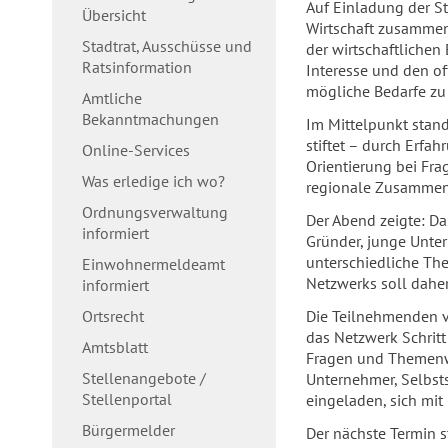
Auf Einladung der S
Übersicht
Wirtschaft zusammen
Stadtrat, Ausschüsse und
der wirtschaftlichen
Ratsinformation
Interesse und den of
mögliche Bedarfe z
Amtliche
Bekanntmachungen
Im Mittelpunkt stand
stiftet – durch Erfa
Online-Services
Orientierung bei Fr
Was erledige ich wo?
regionale Zusammen
Ordnungsverwaltung
Der Abend zeigte: Da
informiert
Gründer, junge Unte
unterschiedliche Th
Einwohnermeldeamt
Netzwerks soll dahe
informiert
Ortsrecht
Die Teilnehmenden v
das Netzwerk Schritt
Amtsblatt
Fragen und Themenw
Stellenangebote /
Unternehmer, Selbst
Stellenportal
eingeladen, sich mit
Bürgermelder
Der nächste Termin s