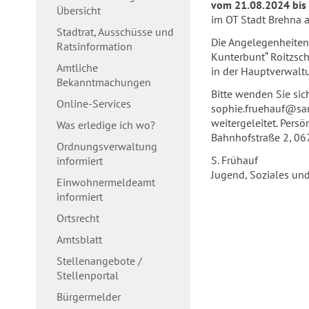
vom 21.08.2024 bis
Übersicht
im OT Stadt Brehna 
Stadtrat, Ausschüsse und
Die Angelegenheiten d
Ratsinformation
Kunterbunt“ Roitzsc
Amtliche
in der Hauptverwaltu
Bekanntmachungen
Bitte wenden Sie sic
Online-Services
sophie.fruehauf@sand
weitergeleitet. Pers
Was erledige ich wo?
Bahnhofstraße 2, 06
Ordnungsverwaltung
S. Frühauf
informiert
Jugend, Soziales und
Einwohnermeldeamt
informiert
Ortsrecht
Amtsblatt
Stellenangebote /
Stellenportal
Bürgermelder