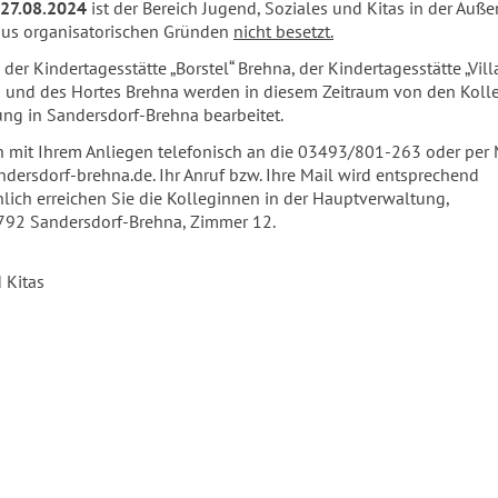
 27.08.2024
ist der Bereich Jugend, Soziales und Kitas in der Auße
aus organisatorischen Gründen
nicht besetzt.
er Kindertagesstätte „Borstel“ Brehna, der Kindertagesstätte „Vill
h und des Hortes Brehna werden in diesem Zeitraum von den Koll
ng in Sandersdorf-Brehna bearbeitet.
h mit Ihrem Anliegen telefonisch an die 03493/801-263 oder per 
ersdorf-brehna.de. Ihr Anruf bzw. Ihre Mail wird entsprechend
önlich erreichen Sie die Kolleginnen in der Hauptverwaltung,
792 Sandersdorf-Brehna, Zimmer 12.
 Kitas