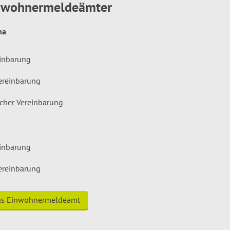
inwohnermeldeämter
hna
einbarung
ereinbarung
icher Vereinbarung
einbarung
ereinbarung
das Einwohnermeldeamt